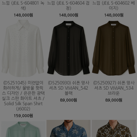
느낌 (JEIL S-604801 녹
느낌 (JEIL S-604604 검
느낌 (JEIL S-604602 베
색)
정)
이지)
148,000원
148,000원
148,000원
(DS251045) 미련없이
(DS250930) 쉬폰 망사
(DS250927) 쉬폰 망사
화려하게/ 물방울 핫픽
셔츠 SD VIVIAN_542
셔츠 SD VIVIAN_534
스 디자인 / 은은한 광택
블랙
브라운
실크 스판 화이트 셔츠 /
89,000원
89,000원
Solid Silk Span Shirt
(J6002)
159,000원