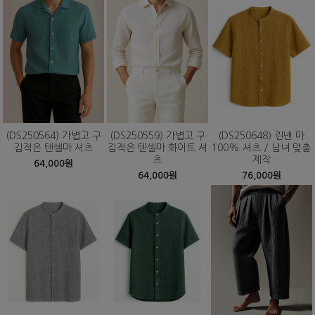
(DS250564) 가볍고 구
(DS250559) 가볍고 구
(DS250648) 린넨 마
김적은 텐셀마 셔츠
김적은 텐셀마 화이트 셔
100% 셔츠 / 남녀 맞춤
츠
제작
64,000원
64,000원
76,000원