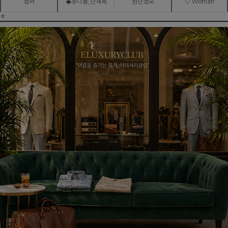
점퍼
♣유니폼,단체복
원단정보
♡ Woman
ㅌ