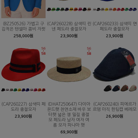
(BZ250526) 가볍고 구
(CAP260228) 삼색띠 린
(CAP260233) 삼색띠 면
김적은 텐셀마 콤비 자켓
넨 페도라 중절모자
페도라 중절모자
258,000원
23,900원
23,900원
(CAP260227) 삼색띠 페
(DHAT250647) 다이아
(CAP260240) 피에르가
도라 중절모자
몬드햇 천연소재 바우 보
르뎅 마직 헌팅캡 베레모
터햇 넓은 챙 밀짚 중절
23,900원
26,900원
모 페도라 남자 여자 여
름 모자 파나마 햇
69,900원