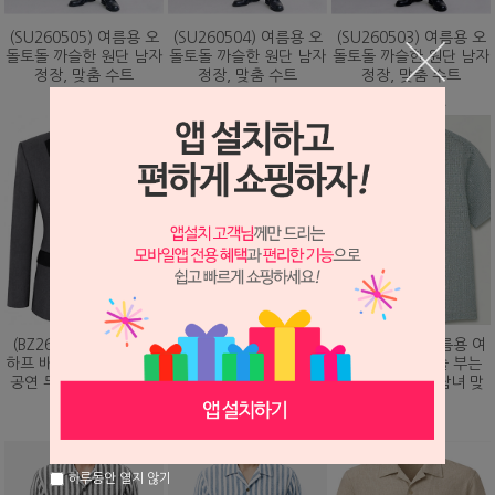
(SU260505) 여름용 오
(SU260504) 여름용 오
(SU260503) 여름용 오
돌토돌 까슬한 원단 남자
돌토돌 까슬한 원단 남자
돌토돌 까슬한 원단 남자
정장, 맞춤 수트
정장, 맞춤 수트
정장, 맞춤 수트
348,000원
348,000원
348,000원
(BZ260203) 화려하게
(DS260479) 여름용 여
(DS260473) 여름용 여
하프 배색 핫픽스 디자인
름용 바람이 솔솔 부는
름용 바람이 솔솔 부는
공연 무대 맞춤 제작 자
망사직조 셔츠, 남녀 맞
망사직조 셔츠, 남녀 맞
켓
춤 남방
춤 남방
328,000원
78,000원
78,000원
하루동안 열지 않기