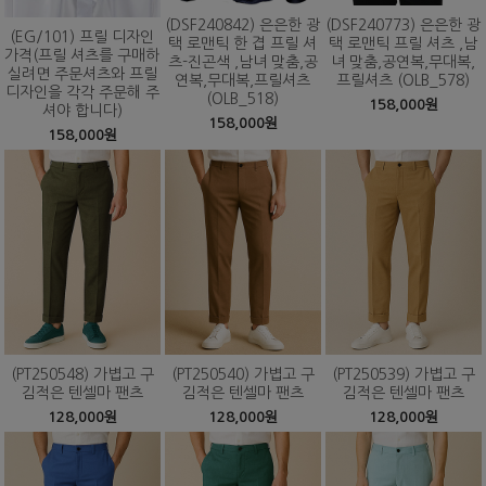
(DSF240842) 은은한 광
(DSF240773) 은은한 광
(EG/101) 프릴 디자인
택 로맨틱 한 겹 프릴 셔
택 로맨틱 프릴 셔츠 ,남
가격(프릴 셔츠를 구매하
츠-진곤색 ,남녀 맞춤,공
녀 맞춤,공연복,무대복,
실려면 주문셔츠와 프릴
연복,무대복,프릴셔츠
프릴셔츠 (OLB_578)
디자인을 각각 주문해 주
(OLB_518)
158,000원
셔야 합니다)
158,000원
158,000원
(PT250548) 가볍고 구
(PT250540) 가볍고 구
(PT250539) 가볍고 구
김적은 텐셀마 팬츠
김적은 텐셀마 팬츠
김적은 텐셀마 팬츠
128,000원
128,000원
128,000원