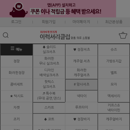
로그인
회원가입
마이페이지
최근본상품
♠ 솔리드
메뉴
♥ 정장셔츠
슈즈
실크셔츠
화려한
정장
캐주얼 셔츠
가방&지갑
무늬 실크셔츠
디자인
화려한
화려한정장
벨트
배색실크셔츠
캐주얼셔츠
핫픽스
콤비세트
# 망사셔츠
모자
실크셔츠
♬ 특수복
★ 턱시도
넥타이
액세서리
(무대.공연,댄스)
커프스&
루프타이
자켓
스카프
넥타이핀
조끼
♠ 코트
♥ 정장바지
캐주얼바지