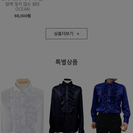
땀에 젖지 않는 원단
OCEAN
68,000원
상품더보기 +
특별상품