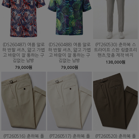
(DS260487) 여름 알로
(DS260488) 여름 알로
(PT260530) 춘하복 스
하 반팔 셔츠, 얇고 가볍
하 반팔 셔츠, 얇고 가볍
트라이프 스판 링클프리
고 바람이 잘 통하는 구
고 바람이 잘 통하는 구
팬츠,맞춤 제작 바지
김없는 남방
김없는 남방
138,000원
79,000원
79,000원
(PT260516) 춘하복 폴
(PT260517) 춘하복 폴
(PT260520) 춘하복 폴