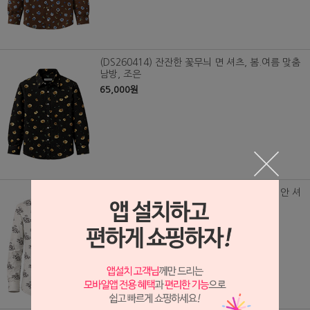
(DS260414) 잔잔한 꽃무늬 면 셔츠, 봄.여름 맞춤
남방, 조은
65,000원
(DS260415) 여름전용 잔잔한 꽃무늬 하와이안 셔
츠, 레이온40수 맞춤 남방, 옷므니 수묵화
68,000원