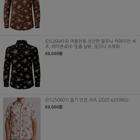
(DS260419) 여름전용 잔잔한 꽃무늬 하와이안 셔
츠, 레이온40수 맞춤 남방, 옷므니 수묵화
68,000원
(DS250601) 풍기 인견 셔츠 (2025 ILDONG)
69,000원