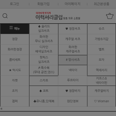
로그인
회원가입
마이페이지
최근본상품
♠ 솔리드
메뉴
♥ 정장셔츠
슈즈
실크셔츠
화려한
정장
캐주얼 셔츠
가방&지갑
무늬 실크셔츠
디자인
화려한
화려한정장
벨트
배색실크셔츠
캐주얼셔츠
핫픽스
콤비세트
# 망사셔츠
모자
실크셔츠
♬ 특수복
★ 턱시도
넥타이
액세서리
(무대.공연,댄스)
커프스&
루프타이
자켓
스카프
넥타이핀
조끼
♠ 코트
♥ 정장바지
캐주얼바지
점퍼
♣유니폼,단체복
원단정보
♡ Woman
ㅌ