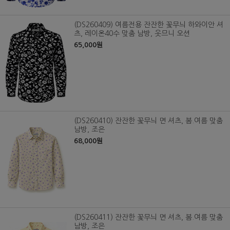
(DS260409) 여름전용 잔잔한 꽃무늬 하와이안 셔
츠, 레이온40수 맞춤 남방, 옷므니 오션
65,000원
(DS260410) 잔잔한 꽃무늬 면 셔츠, 봄.여름 맞춤
남방, 조은
68,000원
(DS260411) 잔잔한 꽃무늬 면 셔츠, 봄.여름 맞춤
남방, 조은