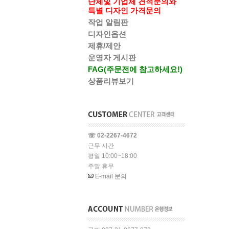
단체및 기업체 견적문의와
특별 디자인 가격문의
작업 알림판
디자인옵션
제휴/제안
운영자 게시판
FAG(주문전에 참고하세요!)
상품리뷰보기
☏ 02-2267-4672
근무 시간
평일 10:00~18:00
주말 휴무
E-mail 문의