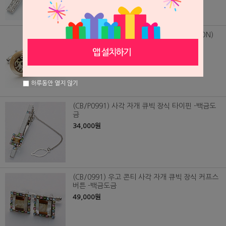
(CB/0992) 자개 삼족오 커프스 버튼 (GHOON)
39,000원
하루동안 열지 않기
(CB/P0991) 사각 자개 큐빅 장식 타이핀 -백금도
금
34,000원
(CB/0991) 우고 콘티 사각 자개 큐빅 장식 커프스
버튼 -백금도금
49,000원