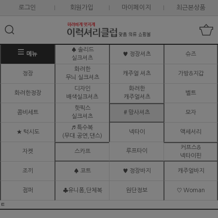
로그인
회원가입
마이페이지
최근본상품
♠ 솔리드
메뉴
♥ 정장셔츠
슈즈
실크셔츠
화려한
정장
캐주얼 셔츠
가방&지갑
무늬 실크셔츠
디자인
화려한
화려한정장
벨트
배색실크셔츠
캐주얼셔츠
핫픽스
콤비세트
# 망사셔츠
모자
실크셔츠
♬ 특수복
★ 턱시도
넥타이
액세서리
(무대.공연,댄스)
커프스&
루프타이
자켓
스카프
넥타이핀
조끼
♠ 코트
♥ 정장바지
캐주얼바지
점퍼
♣유니폼,단체복
원단정보
♡ Woman
ㅌ