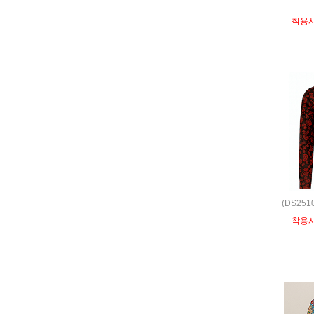
착용
(DS25
착용