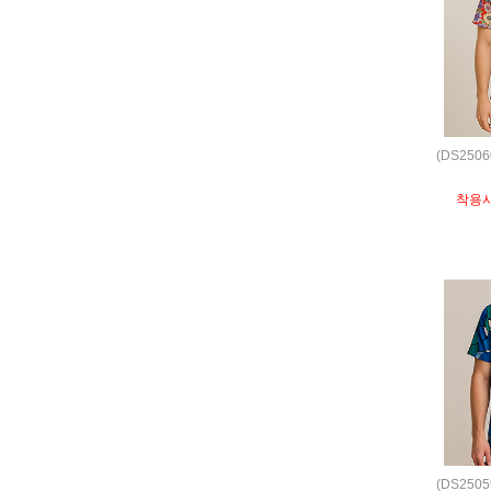
(DS250
착용
(DS250