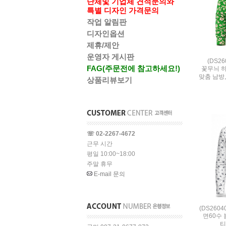
단체및 기업체 견적문의와
특별 디자인 가격문의
작업 알림판
디자인옵션
제휴/제안
운영자 게시판
(DS2
FAG(주문전에 참고하세요!)
꽃무늬 하
맞춤 남방
상품리뷰보기
☏ 02-2267-4672
근무 시간
평일 10:00~18:00
주말 휴무
E-mail 문의
(DS260
면60수 