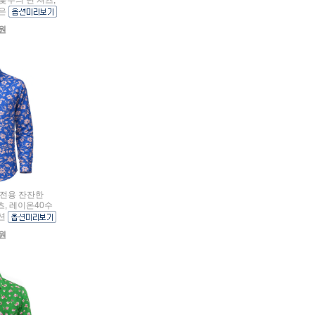
조은
0원
여름전용 잔잔한
, 레이온40수
오션
0원