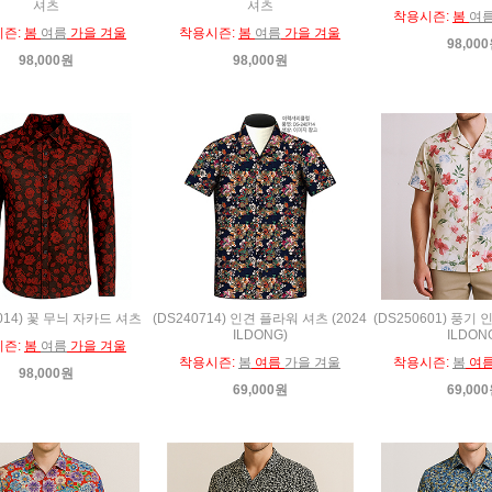
셔츠
셔츠
착용시즌:
봄
여
시즌:
봄
여름
가을 겨울
착용시즌:
봄
여름
가을 겨울
98,00
98,000원
98,000원
1014) 꽃 무늬 자카드 셔츠
(DS240714) 인견 플라워 셔츠 (2024
(DS250601) 풍기 
ILDONG)
ILDON
시즌:
봄
여름
가을 겨울
착용시즌:
봄
여름
가을 겨울
착용시즌:
봄
여
98,000원
69,000원
69,00