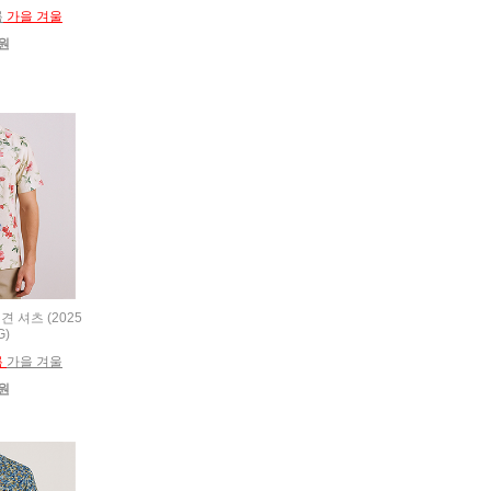
름
가을 겨울
0원
인견 셔츠 (2025
G)
름
가을 겨울
0원