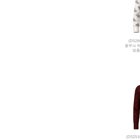
(DS2
꽃무늬 하
맞춤
(DS25