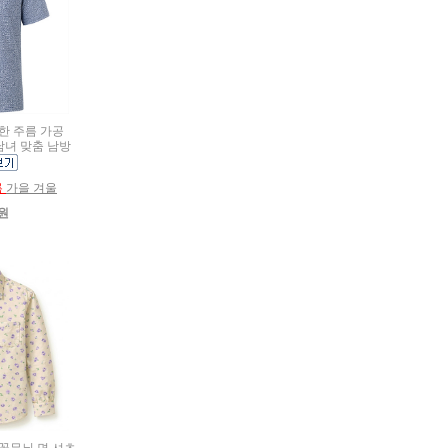
원한 주름 가공
남녀 맞춤 남방
름
가을 겨울
0원
 꽃무늬 면 셔츠,