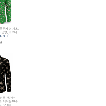
 꽃무늬 면 셔츠,
춤 남방, 옷므니
0원
여름전용 잔잔한
, 레이온40수
므니 수묵화