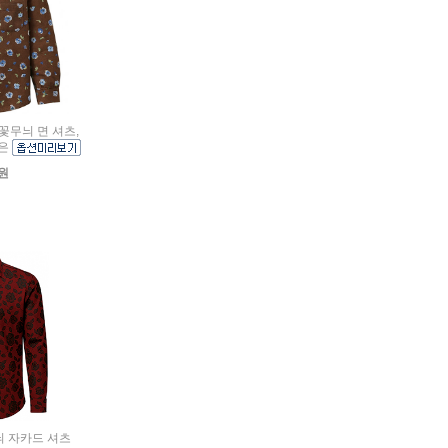
 꽃무늬 면 셔츠,
조은
0원
무늬 자카드 셔츠