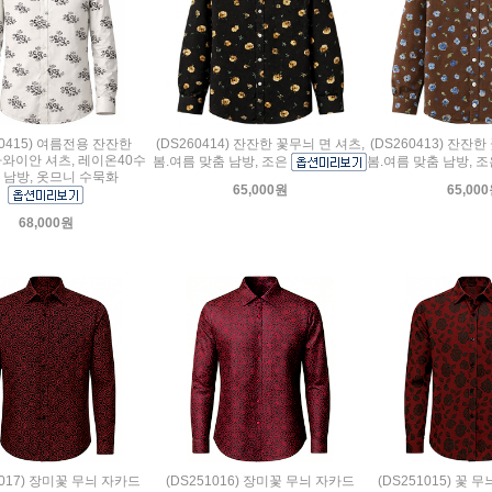
60415) 여름전용 잔잔한
(DS260414) 잔잔한 꽃무늬 면 셔츠,
(DS260413) 잔잔한
와이안 셔츠, 레이온40수
봄.여름 맞춤 남방, 조은
봄.여름 맞춤 남방, 
 남방, 옷므니 수묵화
65,000원
65,00
68,000원
1017) 장미꽃 무늬 자카드
(DS251016) 장미꽃 무늬 자카드
(DS251015) 꽃 