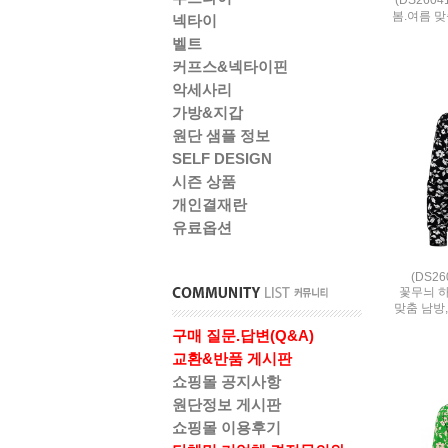
봄.여름 맞
넥타이
벨트
커프스&넥타이핀
악세사리
가방&지갑
원단 샘플 정보
SELF DESIGN
시즌 상품
개인결재란
유료옵션
(DS2
꽃무늬 하
맞춤 남방
구매 질문.답변(Q&A)
교환&반품 게시판
쇼핑몰 공지사항
원단정보 게시판
쇼핑몰 이용후기