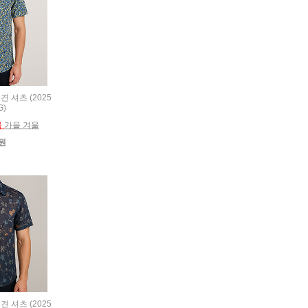
인견 셔츠 (2025
G)
름
가을 겨울
0원
인견 셔츠 (2025