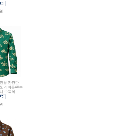
0원
여름전용 잔잔한
, 레이온40수
므니 수묵화
0원