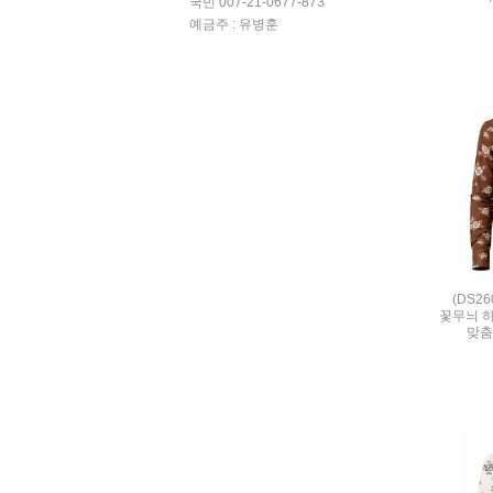
국민 007-21-0677-873
예금주 : 유병훈
(DS2
꽃무늬 하
맞춤