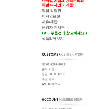
단체및 기업체 견적문의와
특별 디자인 가격문의
작업 알림판
디자인옵션
제휴/제안
운영자 게시판
FAG(주문전에 참고하세요!)
상품리뷰보기
☏ 02-2267-4672
근무 시간
평일 10:00~18:00
주말 휴무
E-mail 문의