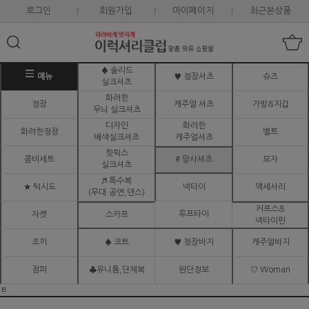
로그인
회원가입
마이페이지
최근본상품
♠ 솔리드
메뉴
♥ 정장셔츠
슈즈
실크셔츠
화려한
정장
캐주얼 셔츠
가방&지갑
무늬 실크셔츠
디자인
화려한
화려한정장
벨트
배색실크셔츠
캐주얼셔츠
핫픽스
콤비세트
# 망사셔츠
모자
실크셔츠
♬ 특수복
★ 턱시도
넥타이
액세서리
(무대.공연,댄스)
커프스&
루프타이
자켓
스카프
넥타이핀
조끼
♠ 코트
♥ 정장바지
캐주얼바지
점퍼
♣유니폼,단체복
원단정보
♡ Woman
ㅌ