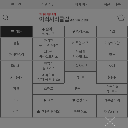
로그인
회원가입
마이페이지
최근본상품
♠ 솔리드
메뉴
♥ 정장셔츠
슈즈
실크셔츠
화려한
정장
캐주얼 셔츠
가방&지갑
무늬 실크셔츠
디자인
화려한
화려한정장
벨트
배색실크셔츠
캐주얼셔츠
핫픽스
콤비세트
# 망사셔츠
모자
실크셔츠
♬ 특수복
★ 턱시도
넥타이
액세서리
(무대.공연,댄스)
커프스&
루프타이
자켓
스카프
넥타이핀
조끼
♠ 코트
♥ 정장바지
캐주얼바지
점퍼
♣유니폼,단체복
원단정보
♡ Woman
ㅌ