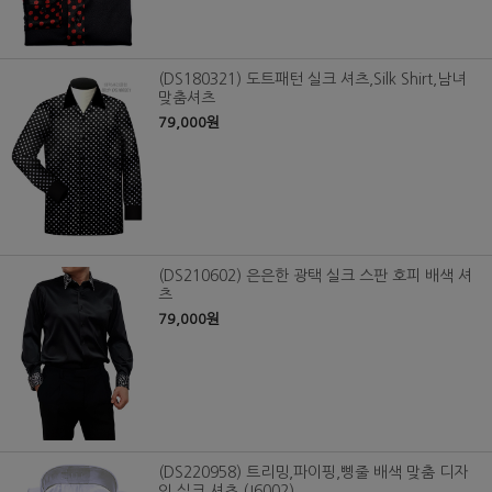
(DS180321) 도트패턴 실크 셔츠,Silk Shirt,남녀
맞춤셔츠
79,000원
(DS210602) 은은한 광택 실크 스판 호피 배색 셔
츠
79,000원
(DS220958) 트리밍,파이핑,삥줄 배색 맞춤 디자
인 실크 셔츠 (J6002)