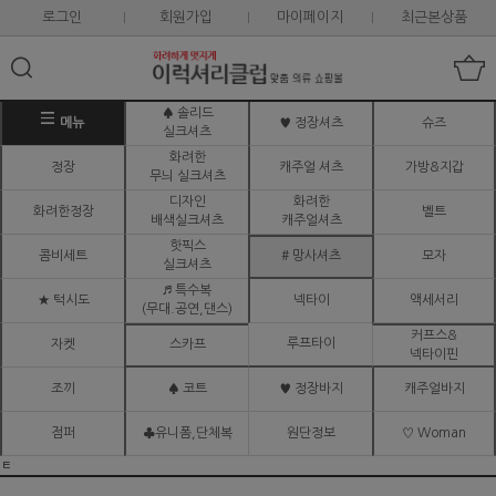
로그인
회원가입
마이페이지
최근본상품
♠ 솔리드
메뉴
♥ 정장셔츠
슈즈
실크셔츠
화려한
정장
캐주얼 셔츠
가방&지갑
무늬 실크셔츠
디자인
화려한
화려한정장
벨트
배색실크셔츠
캐주얼셔츠
핫픽스
콤비세트
# 망사셔츠
모자
실크셔츠
♬ 특수복
★ 턱시도
넥타이
액세서리
(무대.공연,댄스)
커프스&
루프타이
자켓
스카프
넥타이핀
조끼
♠ 코트
♥ 정장바지
캐주얼바지
점퍼
♣유니폼,단체복
원단정보
♡ Woman
ㅌ