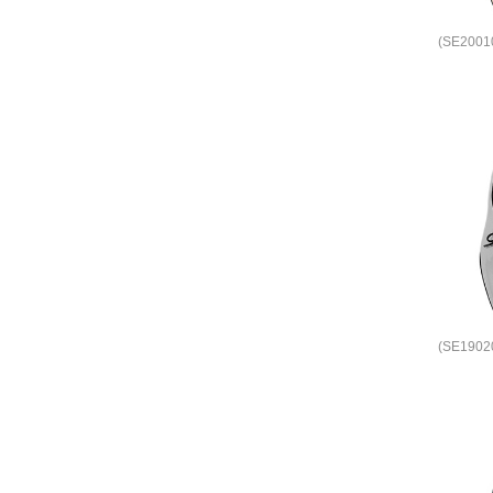
(SE200
(SE190