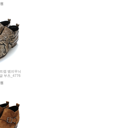
0원
크스트랩 뱀피무늬
글 부츠_4776
0원