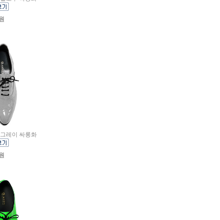
0원
매기 그레이 싸롱화
0원