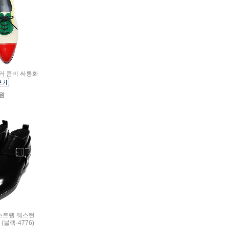
티컬러 콤비 싸롱화
0원
뭉크스트랩 웨스턴
(블랙-4776)