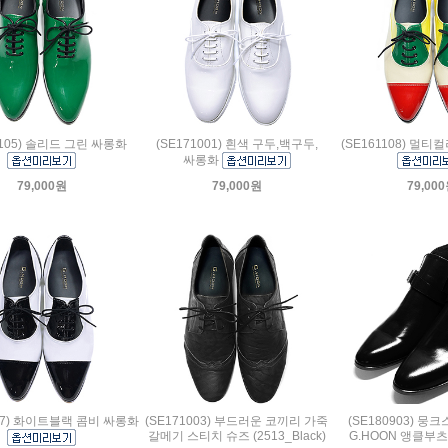
1105) 솔리드 그린 싸롱화
(SE171001) 흰색 구두,백구두,
(SE161108) 멀
싸롱화
79,000원
79,000원
79,00
107) 화이트블랙 콤비 싸롱화
(SE171003) 부드러운 코끼리 가죽
(SE180903) 
갈메기 스티치 슈즈 (2513_Black)
G.HOON 앵클부츠 