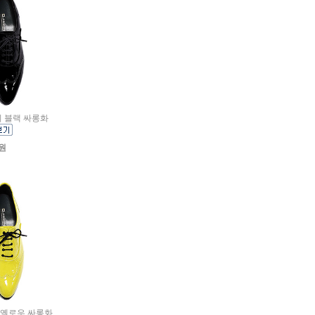
매기 블랙 싸롱화
0원
매기 옐로우 싸롱화