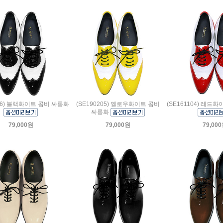
206) 블랙화이트 콤비 싸롱화
(SE190205) 옐로우화이트 콤비
(SE161104) 레드
싸롱화
79,000원
79,000원
79,00