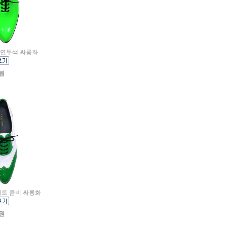
리드 연두색 싸롱화
0원
화이트 콤비 싸롱화
0원