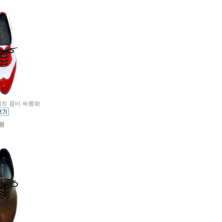
화이트 콤비 싸롱화
0원