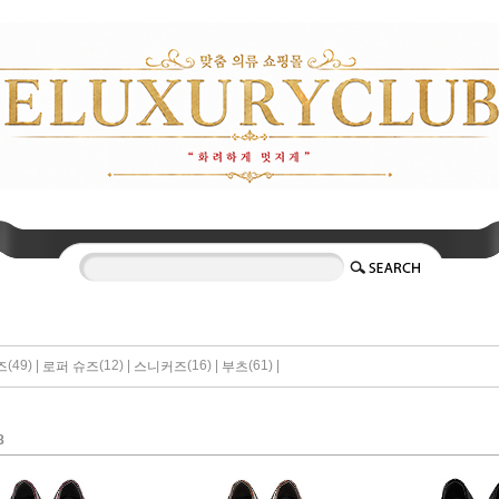
(49) |
(12) |
(16) |
(61) |
즈
로퍼 슈즈
스니커즈
부츠
8