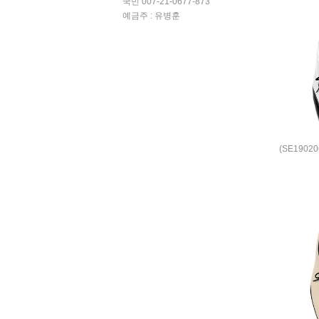
국민 007-21-0677-873
예금주 : 유병훈
(SE190