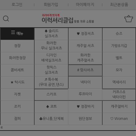
로그인
회원가입
마이페이지
최근본상품
♠ 솔리드
메뉴
♥ 정장셔츠
슈즈
실크셔츠
화려한
정장
캐주얼 셔츠
가방&지갑
무늬 실크셔츠
디자인
화려한
화려한정장
벨트
배색실크셔츠
캐주얼셔츠
핫픽스
콤비세트
# 망사셔츠
모자
실크셔츠
♬ 특수복
★ 턱시도
넥타이
액세서리
(무대.공연,댄스)
커프스&
루프타이
자켓
스카프
넥타이핀
조끼
♠ 코트
♥ 정장바지
캐주얼바지
점퍼
♣유니폼,단체복
원단정보
♡ Woman
ㅌ