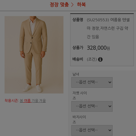
정장 맞춤
하복
상품명
(SU250553) 여름용 텐셀
마 정장,자연스런 구김 약
간 있음
328,000
상품가
원
배송비
(조건)
남녀
자켓 사이
즈
착용시즌:
봄
여름
가을 겨울
바지사이
즈