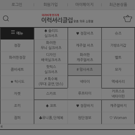
로그인
회원가입
마이페이지
최근본상품
♠ 솔리드
메뉴
♥ 정장셔츠
슈즈
실크셔츠
화려한
정장
캐주얼 셔츠
가방&지갑
무늬 실크셔츠
디자인
화려한
화려한정장
벨트
배색실크셔츠
캐주얼셔츠
핫픽스
콤비세트
# 망사셔츠
모자
실크셔츠
♬ 특수복
★ 턱시도
넥타이
액세서리
(무대.공연,댄스)
커프스&
루프타이
자켓
스카프
넥타이핀
조끼
♠ 코트
♥ 정장바지
캐주얼바지
점퍼
♣유니폼,단체복
원단정보
♡ Woman
ㅌ