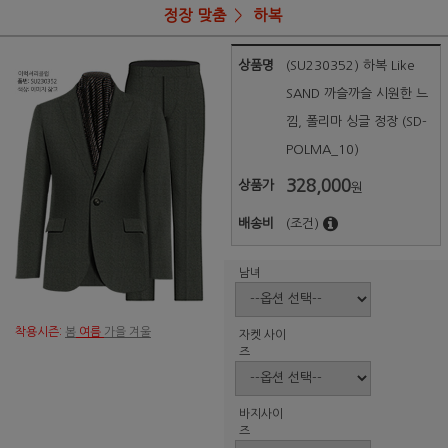
정장 맞춤
하복
상품명
(SU230352) 하복 Like
SAND 까슬까슬 시원한 느
낌, 폴리마 싱글 정장 (SD-
POLMA_10)
328,000
상품가
원
배송비
(조건)
남녀
착용시즌:
봄
여름
가을 겨울
자켓 사이
즈
바지사이
즈