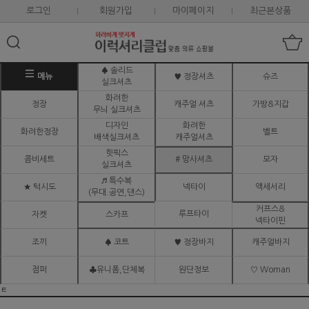
로그인
회원가입
마이페이지
최근본상품
♠ 솔리드
메뉴
♥ 정장셔츠
슈즈
실크셔츠
화려한
정장
캐주얼 셔츠
가방&지갑
무늬 실크셔츠
디자인
화려한
화려한정장
벨트
배색실크셔츠
캐주얼셔츠
핫픽스
콤비세트
# 망사셔츠
모자
실크셔츠
♬ 특수복
★ 턱시도
넥타이
액세서리
(무대.공연,댄스)
커프스&
루프타이
자켓
스카프
넥타이핀
조끼
♠ 코트
♥ 정장바지
캐주얼바지
점퍼
♣유니폼,단체복
원단정보
♡ Woman
ㅌ