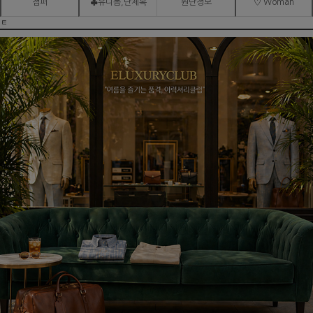
점퍼
♣유니폼,단체복
원단정보
♡ Woman
ㅌ