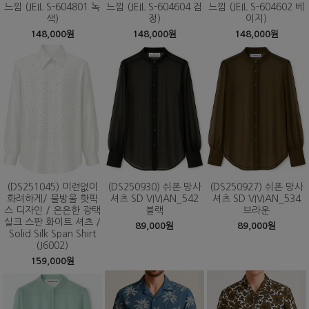
느낌 (JEIL S-604801 녹
느낌 (JEIL S-604604 검
느낌 (JEIL S-604602 베
색)
정)
이지)
148,000원
148,000원
148,000원
(DS251045) 미련없이
(DS250930) 쉬폰 망사
(DS250927) 쉬폰 망사
화려하게/ 물방울 핫픽
셔츠 SD VIVIAN_542
셔츠 SD VIVIAN_534
스 디자인 / 은은한 광택
블랙
브라운
실크 스판 화이트 셔츠 /
89,000원
89,000원
Solid Silk Span Shirt
(J6002)
159,000원