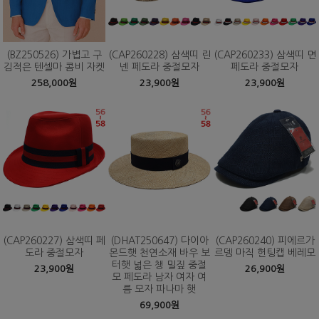
(BZ250526) 가볍고 구
(CAP260228) 삼색띠 린
(CAP260233) 삼색띠 면
김적은 텐셀마 콤비 자켓
넨 페도라 중절모자
페도라 중절모자
258,000원
23,900원
23,900원
(CAP260227) 삼색띠 페
(DHAT250647) 다이아
(CAP260240) 피에르가
도라 중절모자
몬드햇 천연소재 바우 보
르뎅 마직 헌팅캡 베레모
터햇 넓은 챙 밀짚 중절
23,900원
26,900원
모 페도라 남자 여자 여
름 모자 파나마 햇
69,900원