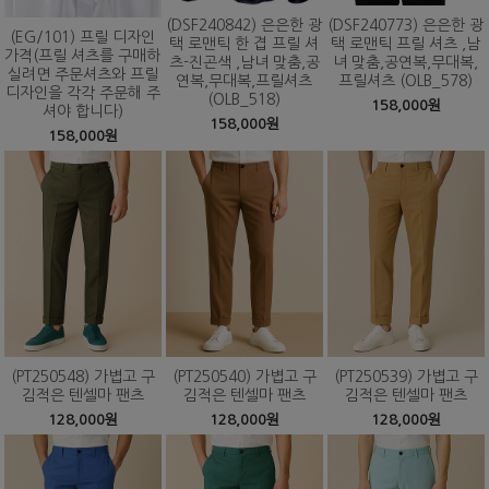
(DSF240842) 은은한 광
(DSF240773) 은은한 광
(EG/101) 프릴 디자인
택 로맨틱 한 겹 프릴 셔
택 로맨틱 프릴 셔츠 ,남
가격(프릴 셔츠를 구매하
츠-진곤색 ,남녀 맞춤,공
녀 맞춤,공연복,무대복,
실려면 주문셔츠와 프릴
연복,무대복,프릴셔츠
프릴셔츠 (OLB_578)
디자인을 각각 주문해 주
(OLB_518)
158,000원
셔야 합니다)
158,000원
158,000원
(PT250548) 가볍고 구
(PT250540) 가볍고 구
(PT250539) 가볍고 구
김적은 텐셀마 팬츠
김적은 텐셀마 팬츠
김적은 텐셀마 팬츠
128,000원
128,000원
128,000원