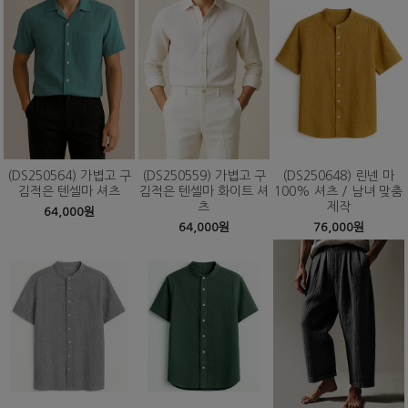
(DS250564) 가볍고 구
(DS250559) 가볍고 구
(DS250648) 린넨 마
김적은 텐셀마 셔츠
김적은 텐셀마 화이트 셔
100% 셔츠 / 남녀 맞춤
츠
제작
64,000원
64,000원
76,000원