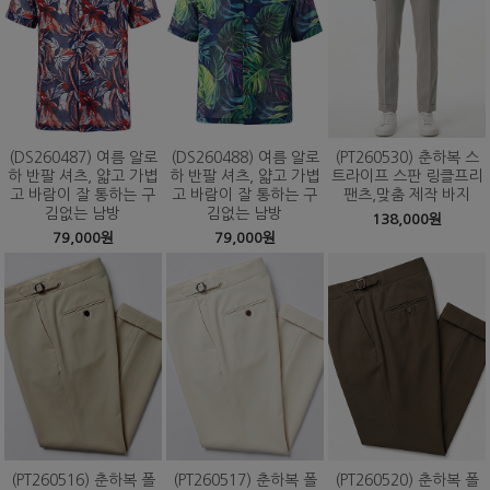
(DS260487) 여름 알로
(DS260488) 여름 알로
(PT260530) 춘하복 스
하 반팔 셔츠, 얇고 가볍
하 반팔 셔츠, 얇고 가볍
트라이프 스판 링클프리
고 바람이 잘 통하는 구
고 바람이 잘 통하는 구
팬츠,맞춤 제작 바지
김없는 남방
김없는 남방
138,000원
79,000원
79,000원
(PT260516) 춘하복 폴
(PT260517) 춘하복 폴
(PT260520) 춘하복 폴