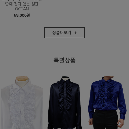
땀에 젖지 않는 원단
OCEAN
68,000원
상품더보기 +
특별상품