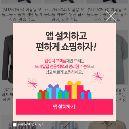
(SU260505) 여름용 오
(SU260504) 여름용 오
(SU260503) 여름용 오
돌토돌 까슬한 원단 남자
돌토돌 까슬한 원단 남자
돌토돌 까슬한 원단 남자
정장, 맞춤 수트
정장, 맞춤 수트
정장, 맞춤 수트
348,000원
348,000원
348,000원
(BZ260203) 화려하게
(DS260479) 여름용 여
(DS260473) 여름용 여
하프 배색 핫픽스 디자인
름용 바람이 솔솔 부는
름용 바람이 솔솔 부는
공연 무대 맞춤 제작 자
망사직조 셔츠, 남녀 맞
망사직조 셔츠, 남녀 맞
켓
춤 남방
춤 남방
328,000원
78,000원
78,000원
하루동안 열지 않기