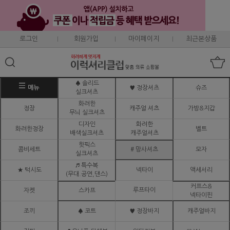
로그인
회원가입
마이페이지
최근본상품
♠ 솔리드
메뉴
♥ 정장셔츠
슈즈
실크셔츠
화려한
정장
캐주얼 셔츠
가방&지갑
무늬 실크셔츠
디자인
화려한
화려한정장
벨트
배색실크셔츠
캐주얼셔츠
핫픽스
콤비세트
# 망사셔츠
모자
실크셔츠
♬ 특수복
★ 턱시도
넥타이
액세서리
(무대.공연,댄스)
커프스&
루프타이
자켓
스카프
넥타이핀
조끼
♠ 코트
♥ 정장바지
캐주얼바지