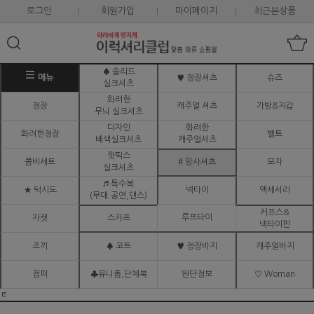
로그인
회원가입
마이페이지
최근본상품
♠ 솔리드
메뉴
♥ 정장셔츠
슈즈
실크셔츠
화려한
정장
캐주얼 셔츠
가방&지갑
무늬 실크셔츠
디자인
화려한
화려한정장
벨트
배색실크셔츠
캐주얼셔츠
핫픽스
콤비세트
# 망사셔츠
모자
실크셔츠
♬ 특수복
★ 턱시도
넥타이
액세서리
(무대.공연,댄스)
커프스&
루프타이
자켓
스카프
넥타이핀
조끼
♠ 코트
♥ 정장바지
캐주얼바지
점퍼
♣유니폼,단체복
원단정보
♡ Woman
ㅌ