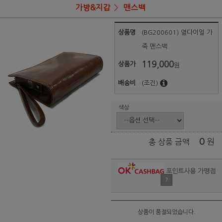
가방&지갑
맨스백
상품명
(BG200601) 옆다이얼 가
죽 맨스백
119,000
상품가
원
배송비
(조건)
색상
0
원
총 상품 금액
포인트사용 가맹점
?
상품이 품절되었습니다.