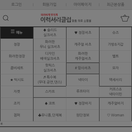
로그인
회원가입
마이페이지
최근본상품
♠ 솔리드
메뉴
♥ 정장셔츠
슈즈
실크셔츠
화려한
정장
캐주얼 셔츠
가방&지갑
무늬 실크셔츠
디자인
화려한
화려한정장
벨트
배색실크셔츠
캐주얼셔츠
핫픽스
콤비세트
# 망사셔츠
모자
실크셔츠
♬ 특수복
★ 턱시도
넥타이
액세서리
(무대.공연,댄스)
커프스&
루프타이
자켓
스카프
넥타이핀
조끼
♠ 코트
♥ 정장바지
캐주얼바지
점퍼
♣유니폼,단체복
원단정보
♡ Woman
ㅌ