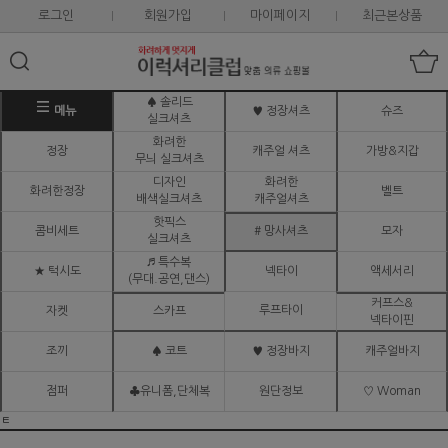
로그인
회원가입
마이페이지
최근본상품
♠ 솔리드
메뉴
♥ 정장셔츠
슈즈
실크셔츠
화려한
정장
캐주얼 셔츠
가방&지갑
무늬 실크셔츠
디자인
화려한
화려한정장
벨트
배색실크셔츠
캐주얼셔츠
핫픽스
콤비세트
# 망사셔츠
모자
실크셔츠
♬ 특수복
★ 턱시도
넥타이
액세서리
(무대.공연,댄스)
커프스&
루프타이
자켓
스카프
넥타이핀
조끼
♠ 코트
♥ 정장바지
캐주얼바지
점퍼
♣유니폼,단체복
원단정보
♡ Woman
ㅌ