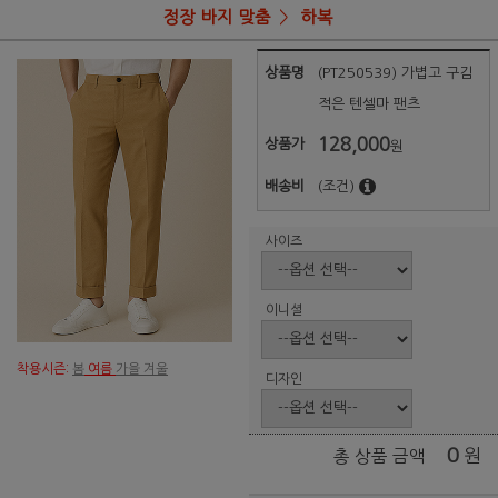
정장 바지 맞춤
하복
상품명
(PT250539) 가볍고 구김
적은 텐셀마 팬츠
128,000
상품가
원
배송비
(조건)
사이즈
이니셜
착용시즌:
봄
여름
가을 겨울
디자인
0
원
총 상품 금액