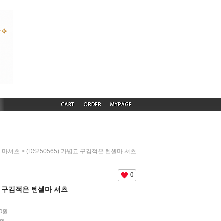
>
> (DS250565) 가볍고 구김적은 텐셀마 셔츠
마셔츠
0
볍고 구김적은 텐셀마 셔츠
00원