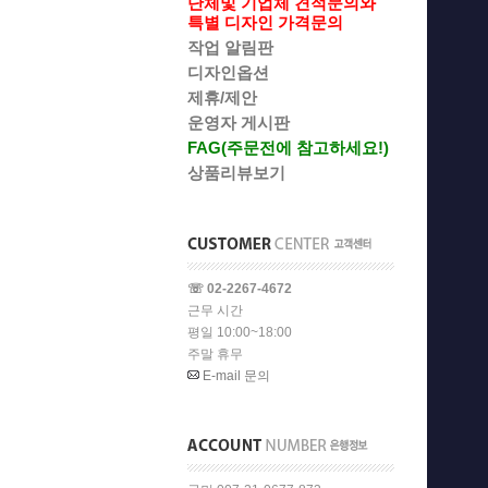
단체및 기업체 견적문의와
특별 디자인 가격문의
작업 알림판
디자인옵션
제휴/제안
운영자 게시판
FAG(주문전에 참고하세요!)
상품리뷰보기
☏ 02-2267-4672
근무 시간
평일 10:00~18:00
주말 휴무
E-mail 문의