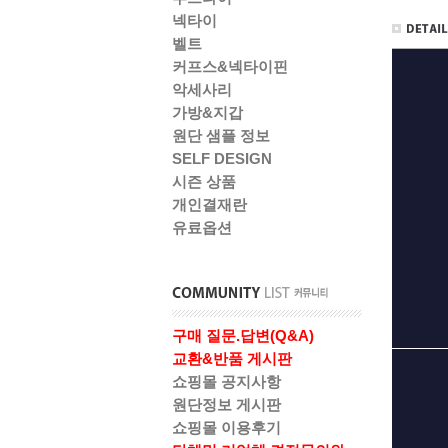
넥타이
벨트
커프스&넥타이핀
악세사리
가방&지갑
원단 샘플 정보
SELF DESIGN
시즌 상품
개인결재란
유료옵션
구매 질문.답변(Q&A)
교환&반품 게시판
쇼핑몰 공지사항
원단정보 게시판
쇼핑몰 이용후기