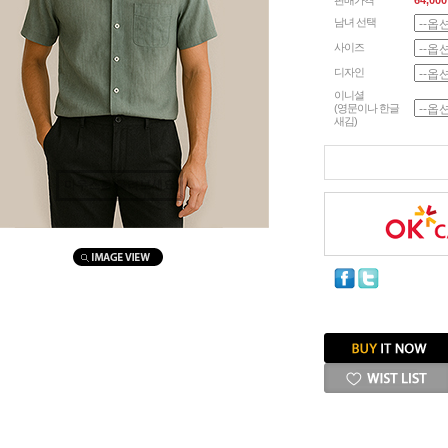
판매가격
64,000
남녀 선택
사이즈
디자인
이니셜
(영문이나 한글
새김)
마우스를 올려보세요