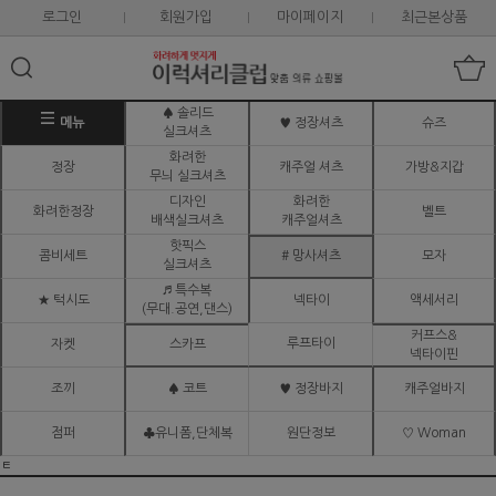
로그인
회원가입
마이페이지
최근본상품
♠ 솔리드
메뉴
♥ 정장셔츠
슈즈
실크셔츠
화려한
정장
캐주얼 셔츠
가방&지갑
무늬 실크셔츠
디자인
화려한
화려한정장
벨트
배색실크셔츠
캐주얼셔츠
핫픽스
콤비세트
# 망사셔츠
모자
실크셔츠
♬ 특수복
★ 턱시도
넥타이
액세서리
(무대.공연,댄스)
커프스&
루프타이
자켓
스카프
넥타이핀
조끼
♠ 코트
♥ 정장바지
캐주얼바지
점퍼
♣유니폼,단체복
원단정보
♡ Woman
ㅌ