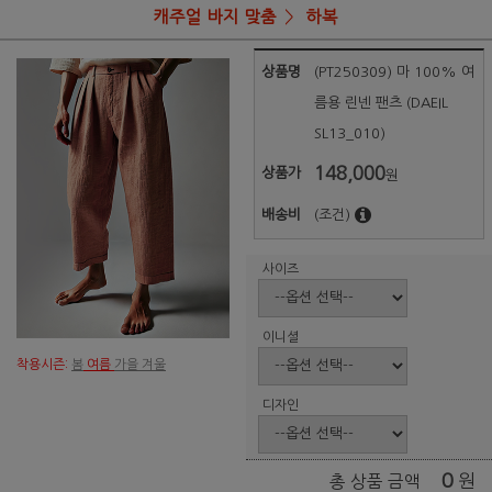
캐주얼 바지 맞춤
하복
상품명
(PT250309) 마 100% 여
름용 린넨 팬츠 (DAEIL
SL13_010)
148,000
상품가
원
배송비
(조건)
사이즈
이니셜
착용시즌:
봄
여름
가을 겨울
디자인
0
원
총 상품 금액