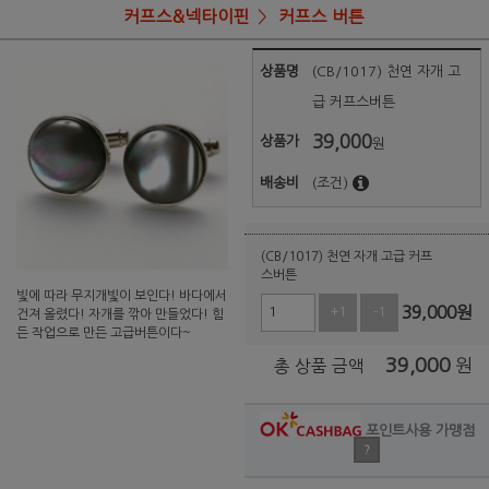
커프스&넥타이핀
커프스 버튼
상품명
(CB/1017) 천연 자개 고
급 커프스버튼
39,000
상품가
원
배송비
(조건)
(CB/1017) 천연 자개 고급 커프
스버튼
빛에 따라 무지개빛이 보인다! 바다에서
39,000
원
+1
-1
건져 올렸다! 자개를 깎아 만들었다! 힘
든 작업으로 만든 고급버튼이다~
39,000
원
총 상품 금액
포인트사용 가맹점
?