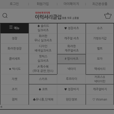
로그인
회원가입
마이페이지
최근본상품
♠ 솔리드
메뉴
♥ 정장셔츠
슈즈
실크셔츠
화려한
정장
캐주얼 셔츠
가방&지갑
무늬 실크셔츠
디자인
화려한
화려한정장
벨트
배색실크셔츠
캐주얼셔츠
핫픽스
콤비세트
# 망사셔츠
모자
실크셔츠
♬ 특수복
★ 턱시도
넥타이
액세서리
(무대.공연,댄스)
커프스&
루프타이
자켓
스카프
넥타이핀
조끼
♠ 코트
♥ 정장바지
캐주얼바지
점퍼
♣유니폼,단체복
원단정보
♡ Woman
ㅌ