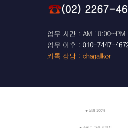
♣ 실크 100%
♣ 솔리드 고급 포켓칲