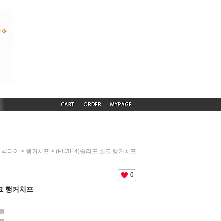
>
>
> (PC/014)솔리드 실크 행커치프
넥타이
행커치프
0
실크 행커치프
0원