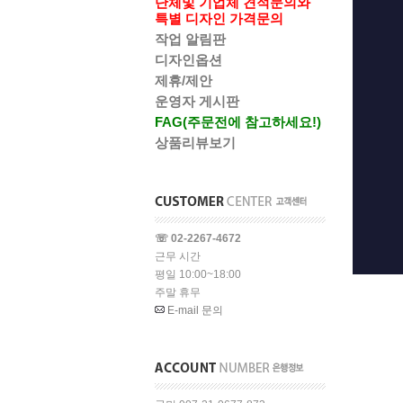
단체및 기업체 견적문의와
특별 디자인 가격문의
작업 알림판
디자인옵션
제휴/제안
운영자 게시판
FAG(주문전에 참고하세요!)
상품리뷰보기
☏ 02-2267-4672
근무 시간
평일 10:00~18:00
주말 휴무
E-mail 문의