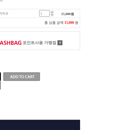
원
행커치프
15,000
원
총 상품 금액
15,000
원
포인트사용 가맹점
?