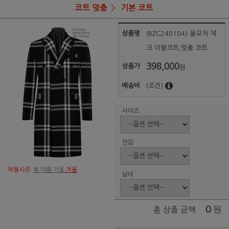
코트 맞춤
기본 코트
상품명
(BZC240104) 울모직 체
크 더블코트,맞춤 코트
398,000
상품가
원
배송비
(조건)
사이즈
안감
착용시즌:
봄 여름 가을
겨울
남녀
0
원
총 상품 금액