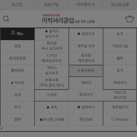
로그인
회원가입
마이페이지
최근본상품
♠ 솔리드
메뉴
♥ 정장셔츠
슈즈
실크셔츠
화려한
정장
캐주얼 셔츠
가방&지갑
무늬 실크셔츠
디자인
화려한
화려한정장
벨트
배색실크셔츠
캐주얼셔츠
핫픽스
콤비세트
# 망사셔츠
모자
실크셔츠
♬ 특수복
★ 턱시도
넥타이
액세서리
(무대.공연,댄스)
커프스&
루프타이
자켓
스카프
넥타이핀
조끼
♠ 코트
♥ 정장바지
캐주얼바지
점퍼
♣유니폼,단체복
원단정보
♡ Woman
ㅌ