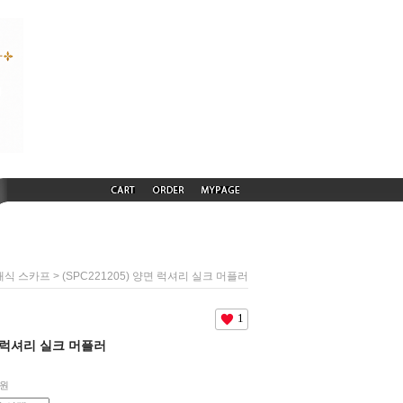
> (SPC221205) 양면 럭셔리 실크 머플러
래식 스카프
1
양면 럭셔리 실크 머플러
0원