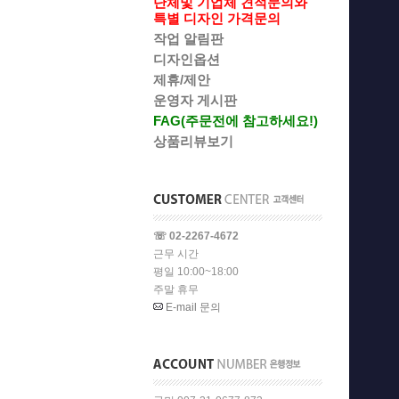
단체및 기업체 견적문의와
특별 디자인 가격문의
작업 알림판
디자인옵션
제휴/제안
운영자 게시판
FAG(주문전에 참고하세요!)
상품리뷰보기
☏ 02-2267-4672
근무 시간
평일 10:00~18:00
주말 휴무
E-mail 문의