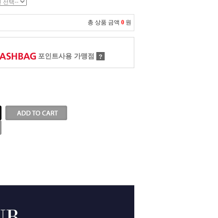
총 상품 금액
0
원
포인트사용 가맹점
?