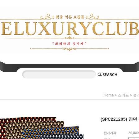
>
>
Home
스카프
클
(SPC221205) 
판매가격
39,80