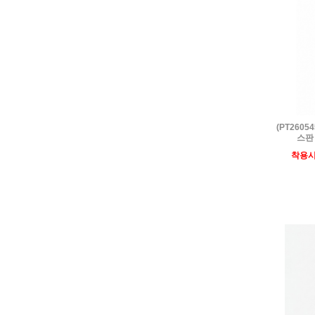
(PT260
스판
착용시