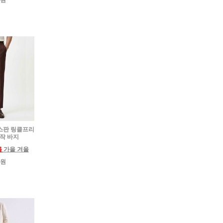
0원
넨 스판 링클프리
제작 바지
름
가을 겨울
0원