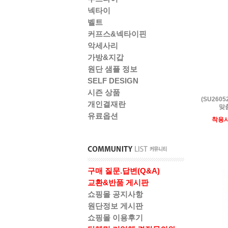
넥타이
벨트
커프스&넥타이핀
악세사리
가방&지갑
원단 샘플 정보
SELF DESIGN
시즌 상품
(SU260
개인결재란
맞춤
유료옵션
착용
구매 질문.답변(Q&A)
교환&반품 게시판
쇼핑몰 공지사항
원단정보 게시판
쇼핑몰 이용후기