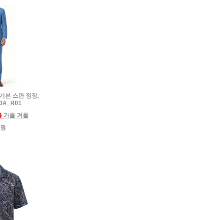
 기본 스판 정장,
0A_R01
름
가을 겨울
0원