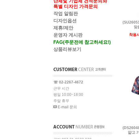
단체및 기업체 견적문의와
특별 디자인 가격문의
작업 알림판
디자인옵션
(SU260
맞춤
제휴/제안
운영자 게시판
착용
FAG(주문전에 참고하세요!)
상품리뷰보기
☏ 02-2267-4672
근무 시간
평일 10:00~18:00
주말 휴무
E-mail 문의
(DS260
얇고 