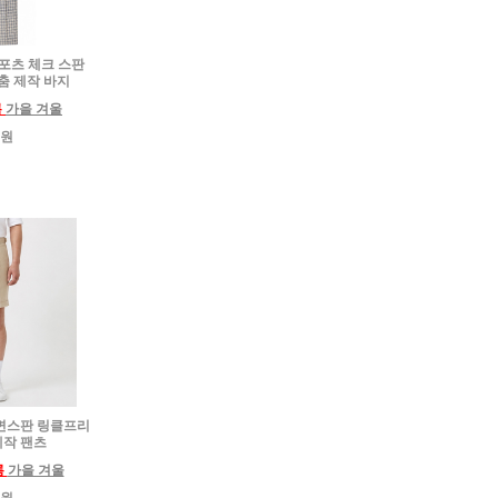
 스포츠 체크 스판
춤 제작 바지
름
가을 겨울
0원
용 면스판 링클프리
제작 팬츠
름
가을 겨울