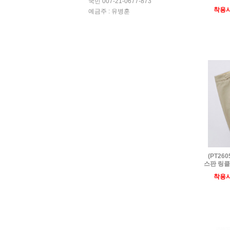
국민 007-21-0677-873
착용
예금주 : 유병훈
(PT26
스판 링클
착용