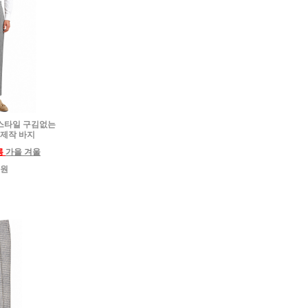
로 스타일 구김없는
 제작 바지
름
가을 겨울
0원