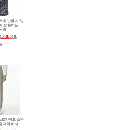
알로하 반팔 셔츠,
이 잘 통하는
남방
름
가을
겨울
0원
복 스트라이프 스판
춤 제작 바지