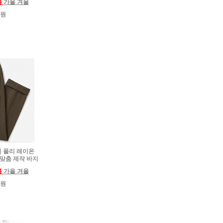
름
가을 겨울
0원
하복 폴리 레이온
 맞춤 제작 바지
름
가을 겨울
0원