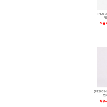
(PT26
팬
착용
(PT260
반
착용