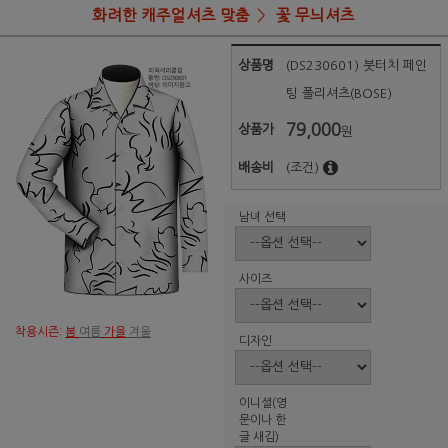
화려한 캐주얼셔츠 맞춤
꽃 무늬셔츠
상품명
(DS230601) 붓터치 페인
팅 폴리셔츠(BOSE)
79,000
상품가
원
배송비
(조건)
남녀 선택
사이즈
착용시즌:
봄
여름
가을
겨울
디자인
이니셜(영
문이나 한
글 새김)