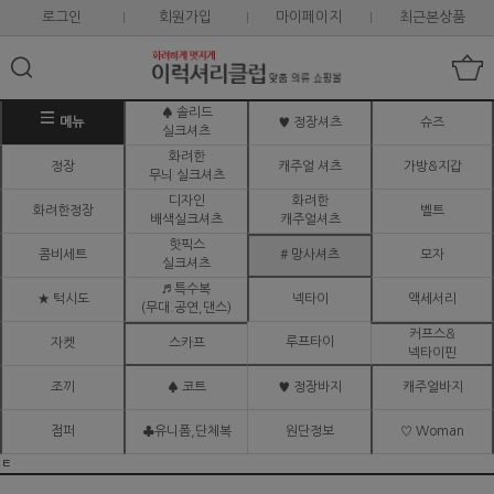
로그인
회원가입
마이페이지
최근본상품
♠ 솔리드
메뉴
♥ 정장셔츠
슈즈
실크셔츠
화려한
정장
캐주얼 셔츠
가방&지갑
무늬 실크셔츠
디자인
화려한
화려한정장
벨트
배색실크셔츠
캐주얼셔츠
핫픽스
콤비세트
# 망사셔츠
모자
실크셔츠
♬ 특수복
★ 턱시도
넥타이
액세서리
(무대.공연,댄스)
커프스&
루프타이
자켓
스카프
넥타이핀
조끼
♠ 코트
♥ 정장바지
캐주얼바지
점퍼
♣유니폼,단체복
원단정보
♡ Woman
ㅌ