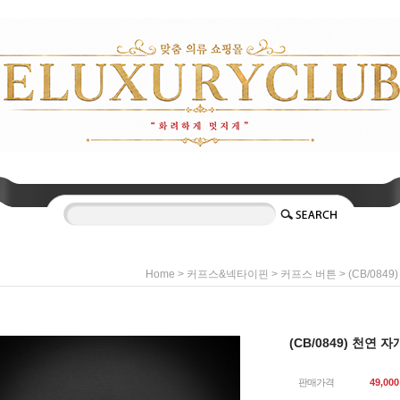
>
>
> (CB/08
Home
커프스&넥타이핀
커프스 버튼
(CB/0849) 천연
판매가격
49,000