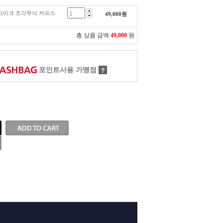
개 모자이크 조각무늬 커프스
49,000
원
총 상품 금액
49,000
원
포인트사용 가맹점
?