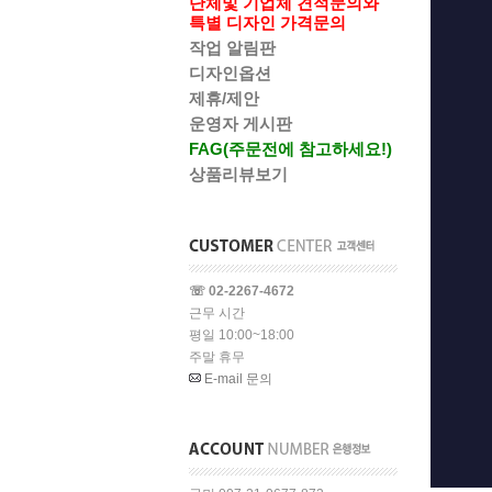
단체및 기업체 견적문의와
특별 디자인 가격문의
작업 알림판
디자인옵션
제휴/제안
운영자 게시판
FAG(주문전에 참고하세요!)
상품리뷰보기
☏ 02-2267-4672
근무 시간
평일 10:00~18:00
주말 휴무
E-mail 문의