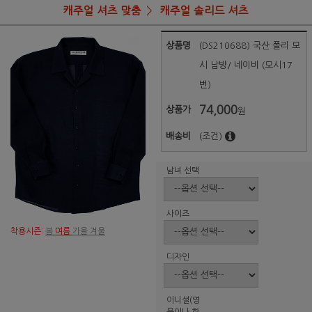
캐주얼 셔츠 맞춤
캐주얼 솔리드 셔츠
상품명
(DS210688) 국산 폴리 모
시 남방/ 네이비 (모시17
번)
74,000
상품가
원
배송비
(조건)
남녀 선택
사이즈
착용시즌:
봄
여름
가을 겨울
디자인
이니셜(영
문이나 한