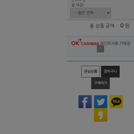
글 새김)
0
원
총 상품 금액
포인트사용 가맹점
?
관심상품
장바구니
구매하기