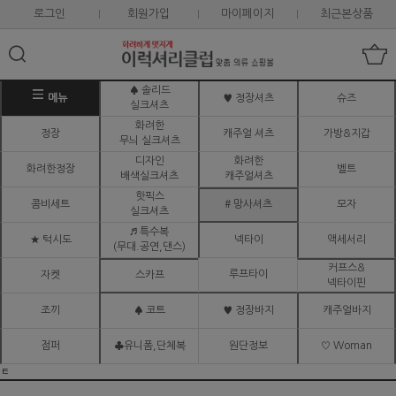
로그인
회원가입
마이페이지
최근본상품
♠ 솔리드
메뉴
♥ 정장셔츠
슈즈
실크셔츠
화려한
정장
캐주얼 셔츠
가방&지갑
무늬 실크셔츠
디자인
화려한
화려한정장
벨트
배색실크셔츠
캐주얼셔츠
핫픽스
콤비세트
# 망사셔츠
모자
실크셔츠
♬ 특수복
★ 턱시도
넥타이
액세서리
(무대.공연,댄스)
커프스&
루프타이
자켓
스카프
넥타이핀
조끼
♠ 코트
♥ 정장바지
캐주얼바지
점퍼
♣유니폼,단체복
원단정보
♡ Woman
ㅌ