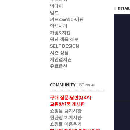
넥타이
벨트
커프스&넥타이핀
악세사리
가방&지갑
원단 샘플 정보
SELF DESIGN
시즌 상품
개인결재란
유료옵션
구매 질문.답변(Q&A)
교환&반품 게시판
쇼핑몰 공지사항
원단정보 게시판
쇼핑몰 이용후기