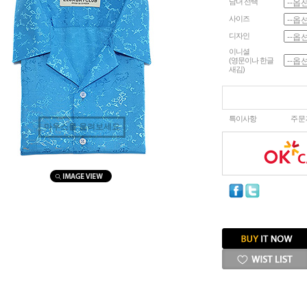
남녀 선택
사이즈
디자인
이니셜
(영문이나 한글
새김)
특이사항
주문
마우스를 올려보세요