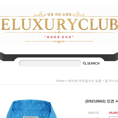
>
>
Home
화려한 캐주얼셔츠 맞춤
꽃 무늬
(DS210662) 인
판매가격
69,000