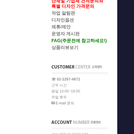
단체및 기업체 견적문의와
특별 디자인 가격문의
작업 알림판
디자인옵션
제휴/제안
운영자 게시판
FAG(주문전에 참고하세요!)
상품리뷰보기
☏ 02-2267-4672
근무 시간
평일 10:00~18:00
주말 휴무
E-mail 문의