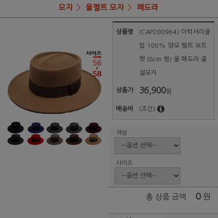
모자
울펠트 모자
페도라
상품명
(CAP200964) 이럭셔리클
럽 100% 양모 펠트 보트
햇 (8cm 챙) 울 페도라 중
절모자
36,900
상품가
원
배송비
(조건)
색상
사이즈
0
원
총 상품 금액