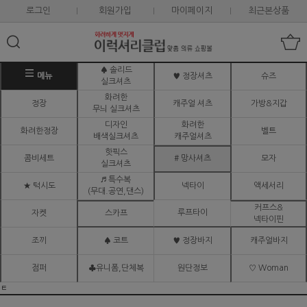
로그인
회원가입
마이페이지
최근본상품
♠ 솔리드
메뉴
♥ 정장셔츠
슈즈
실크셔츠
화려한
정장
캐주얼 셔츠
가방&지갑
무늬 실크셔츠
디자인
화려한
화려한정장
벨트
배색실크셔츠
캐주얼셔츠
핫픽스
콤비세트
# 망사셔츠
모자
실크셔츠
♬ 특수복
★ 턱시도
넥타이
액세서리
(무대.공연,댄스)
커프스&
루프타이
자켓
스카프
넥타이핀
조끼
♠ 코트
♥ 정장바지
캐주얼바지
점퍼
♣유니폼,단체복
원단정보
♡ Woman
ㅌ