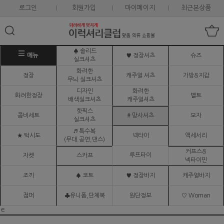
로그인
회원가입
마이페이지
최근본상품
♠ 솔리드
메뉴
♥ 정장셔츠
슈즈
실크셔츠
화려한
정장
캐주얼 셔츠
가방&지갑
무늬 실크셔츠
디자인
화려한
화려한정장
벨트
배색실크셔츠
캐주얼셔츠
핫픽스
콤비세트
# 망사셔츠
모자
실크셔츠
♬ 특수복
★ 턱시도
넥타이
액세서리
(무대.공연,댄스)
커프스&
루프타이
자켓
스카프
넥타이핀
조끼
♠ 코트
♥ 정장바지
캐주얼바지
점퍼
♣유니폼,단체복
원단정보
♡ Woman
ㅌ