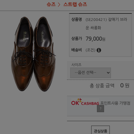
슈즈
스트랩 슈즈
상품명
(SE200421) 갈매기 브라
운 싸롱화
79,000
상품가
원
배송비
(조건)
사이즈
0
원
총 상품 금액
포인트사용 가맹점
?
관심상품