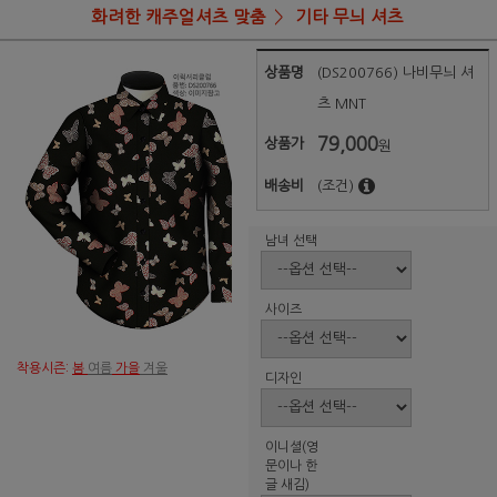
화려한 캐주얼셔츠 맞춤
기타 무늬 셔츠
상품명
(DS200766) 나비무늬 셔
츠 MNT
79,000
상품가
원
배송비
(조건)
남녀 선택
사이즈
착용시즌:
봄
여름
가을
겨울
디자인
이니셜(영
문이나 한
글 새김)