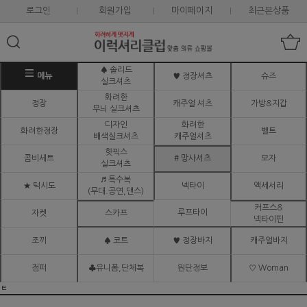
로그인
회원가입
마이페이지
최근본상품
♠ 솔리드
메뉴
♥ 정장셔츠
슈즈
실크셔츠
화려한
정장
캐주얼 셔츠
가방&지갑
무늬 실크셔츠
디자인
화려한
화려한정장
벨트
배색실크셔츠
캐주얼셔츠
핫픽스
콤비세트
# 망사셔츠
모자
실크셔츠
♬ 특수복
★ 턱시도
넥타이
액세서리
(무대.공연,댄스)
커프스&
루프타이
자켓
스카프
넥타이핀
조끼
♠ 코트
♥ 정장바지
캐주얼바지
점퍼
♣유니폼,단체복
원단정보
♡ Woman
ㅌ