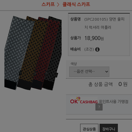
스카프
클래식 스카프
상품명
(SPC200105) 양면 울피
치 럭셔리 머플러
18,900
상품가
원
배송비
(조건)
색상
0
원
총 상품 금액
포인트사용 가맹점
?
관심상품
장바구니