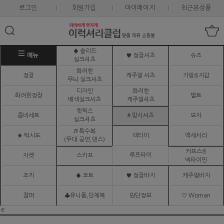
로그인
회원가입
마이페이지
최근본상품
♠ 솔리드
메뉴
♥ 정장셔츠
슈즈
실크셔츠
화려한
정장
캐주얼 셔츠
가방&지갑
무늬 실크셔츠
디자인
화려한
화려한정장
벨트
배색실크셔츠
캐주얼셔츠
핫픽스
콤비세트
# 망사셔츠
모자
실크셔츠
♬ 특수복
★ 턱시도
넥타이
액세서리
(무대.공연,댄스)
커프스&
루프타이
자켓
스카프
넥타이핀
조끼
♠ 코트
♥ 정장바지
캐주얼바지
점퍼
♣유니폼,단체복
원단정보
♡ Woman
ㅌ