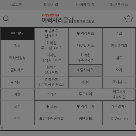
로그인
회원가입
마이페이지
최근본상품
♠ 솔리드
메뉴
♥ 정장셔츠
슈즈
실크셔츠
화려한
정장
캐주얼 셔츠
가방&지갑
무늬 실크셔츠
디자인
화려한
화려한정장
벨트
배색실크셔츠
캐주얼셔츠
핫픽스
콤비세트
# 망사셔츠
모자
실크셔츠
♬ 특수복
★ 턱시도
넥타이
액세서리
(무대.공연,댄스)
커프스&
루프타이
자켓
스카프
넥타이핀
조끼
♠ 코트
♥ 정장바지
캐주얼바지
점퍼
♣유니폼,단체복
원단정보
♡ Woman
ㅌ