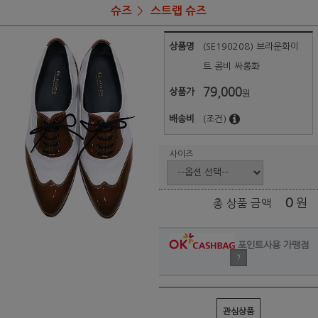
슈즈
스트랩 슈즈
상품명
(SE190208) 브라운화이
트 콤비 싸롱화
79,000
상품가
원
배송비
(조건)
사이즈
0
원
총 상품 금액
포인트사용 가맹점
?
관심상품