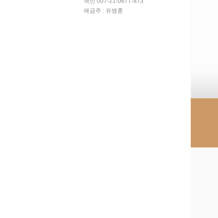
국민 007-21-0677-873
예금주 : 유병훈