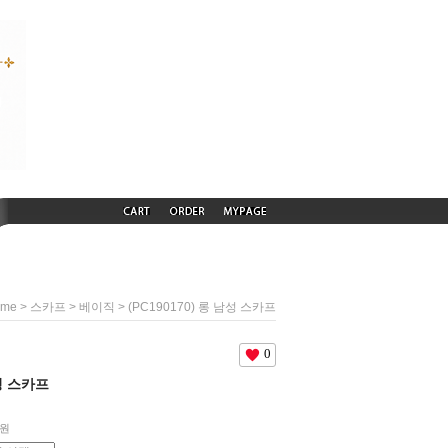
>
>
> (PC190170) 롱 남성 스카프
ome
스카프
베이직
0
남성 스카프
원