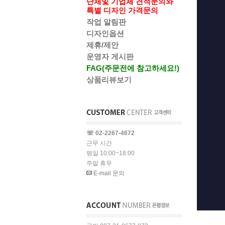
단체및 기업체 견적문의와
특별 디자인 가격문의
작업 알림판
디자인옵션
제휴/제안
운영자 게시판
FAG(주문전에 참고하세요!)
상품리뷰보기
☏ 02-2267-4672
근무 시간
평일 10:00~18:00
주말 휴무
E-mail 문의