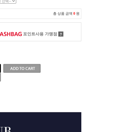
총 상품 금액
0
원
포인트사용 가맹점
?