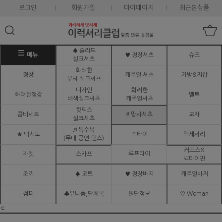
로그인
회원가입
마이페이지
최근본상품
♠ 솔리드
메뉴
♥ 정장셔츠
슈즈
실크셔츠
화려한
정장
캐주얼 셔츠
가방&지갑
무늬 실크셔츠
디자인
화려한
화려한정장
벨트
배색실크셔츠
캐주얼셔츠
핫픽스
콤비세트
# 망사셔츠
모자
실크셔츠
♬ 특수복
★ 턱시도
넥타이
액세서리
(무대.공연,댄스)
커프스&
루프타이
자켓
스카프
넥타이핀
조끼
♠ 코트
♥ 정장바지
캐주얼바지
점퍼
♣유니폼,단체복
원단정보
♡ Woman
ㅌ