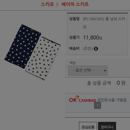
스카프
베이직 스카프
상품명
(PC190165) 롱 남성 스카
프
11,800
상품가
원
배송비
(조건)
색상
0
원
총 상품 금액
포인트사용 가맹점
?
관심상품
장바구니