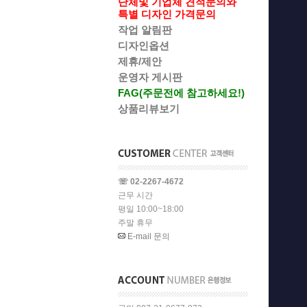
단체및 기업체 견적문의와
특별 디자인 가격문의
작업 알림판
디자인옵션
제휴/제안
운영자 게시판
FAG(주문전에 참고하세요!)
상품리뷰보기
☏ 02-2267-4672
근무 시간
평일 10:00~18:00
주말 휴무
E-mail 문의