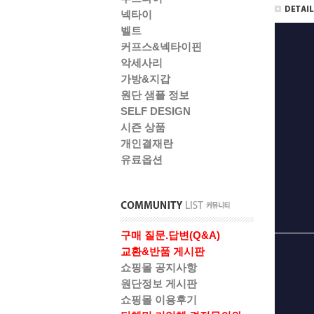
넥타이
벨트
커프스&넥타이핀
악세사리
가방&지갑
원단 샘플 정보
SELF DESIGN
시즌 상품
개인결재란
유료옵션
구매 질문.답변(Q&A)
교환&반품 게시판
쇼핑몰 공지사항
원단정보 게시판
쇼핑몰 이용후기