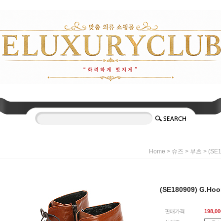
>
>
> (SE
Home
슈즈
부츠
(SE180909) G.
판매가격
198,00