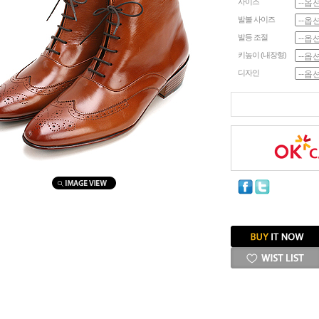
사이즈
발볼 사이즈
발등 조절
키높이 (내장형)
디자인