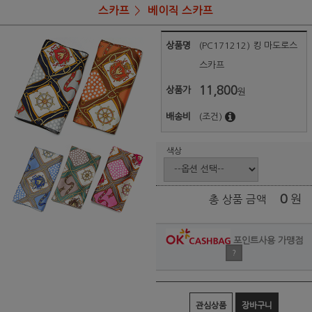
스카프
베이직 스카프
상품명
(PC171212) 킹 마도로스
스카프
11,800
상품가
원
배송비
(조건)
색상
0
원
총 상품 금액
포인트사용 가맹점
?
관심상품
장바구니