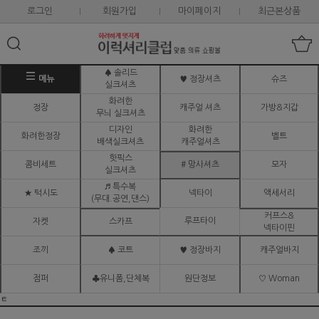
로그인
회원가입
마이페이지
최근본상품
♠ 솔리드
메뉴
♥ 정장셔츠
슈즈
실크셔츠
화려한
정장
캐주얼 셔츠
가방&지갑
무늬 실크셔츠
디자인
화려한
화려한정장
벨트
배색실크셔츠
캐주얼셔츠
핫픽스
콤비세트
# 망사셔츠
모자
실크셔츠
♬ 특수복
★ 턱시도
넥타이
액세서리
(무대.공연,댄스)
커프스&
루프타이
자켓
스카프
넥타이핀
조끼
♠ 코트
♥ 정장바지
캐주얼바지
점퍼
♣유니폼,단체복
원단정보
♡ Woman
ㅌ