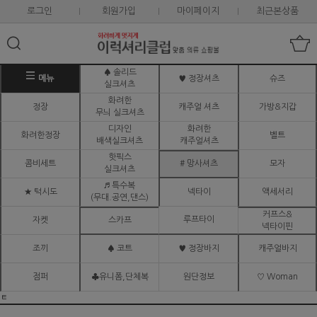
로그인
회원가입
마이페이지
최근본상품
♠ 솔리드
메뉴
♥ 정장셔츠
슈즈
실크셔츠
화려한
정장
캐주얼 셔츠
가방&지갑
무늬 실크셔츠
디자인
화려한
화려한정장
벨트
배색실크셔츠
캐주얼셔츠
핫픽스
콤비세트
# 망사셔츠
모자
실크셔츠
♬ 특수복
★ 턱시도
넥타이
액세서리
(무대.공연,댄스)
커프스&
루프타이
자켓
스카프
넥타이핀
조끼
♠ 코트
♥ 정장바지
캐주얼바지
점퍼
♣유니폼,단체복
원단정보
♡ Woman
ㅌ