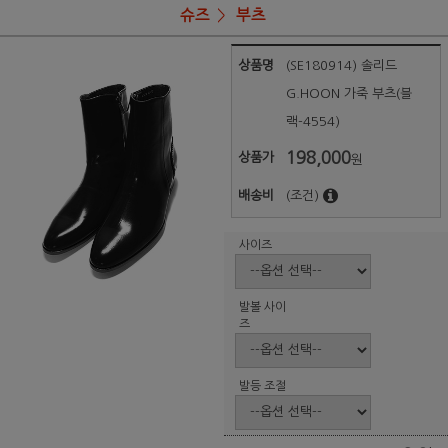
슈즈
부츠
상품명
(SE180914) 솔리드
G.HOON 가죽 부츠(블
랙-4554)
198,000
상품가
원
배송비
(조건)
사이즈
발볼 사이
즈
발등 조절