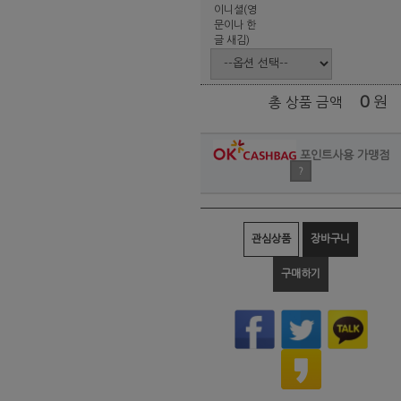
이니셜(영
문이나 한
글 새김)
0
원
총 상품 금액
포인트사용 가맹점
?
관심상품
장바구니
구매하기