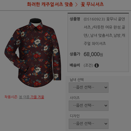
화려한 캐주얼셔츠 맞춤
꽃 무늬셔츠
상품명
(DS160923) 꽃무늬 골덴
셔츠,/따뜻한 여유 완성,골
덴/,남녀 맞춤셔츠,남방,캐
주얼 와이셔츠
68,000
상품가
원
배송비
(조건)
남녀 선택
착용시즌:
봄 여름
가을 겨울
사이즈
디자인