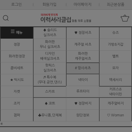
로그인
회원가입
마이페이지
최근본상품
♠ 솔리드
메뉴
♥ 정장셔츠
슈즈
실크셔츠
화려한
정장
캐주얼 셔츠
가방&지갑
무늬 실크셔츠
디자인
화려한
화려한정장
벨트
배색실크셔츠
캐주얼셔츠
핫픽스
콤비세트
# 망사셔츠
모자
실크셔츠
♬ 특수복
★ 턱시도
넥타이
액세서리
(무대.공연,댄스)
커프스&
루프타이
자켓
스카프
넥타이핀
조끼
♠ 코트
♥ 정장바지
캐주얼바지
점퍼
♣유니폼,단체복
원단정보
♡ Woman
ㅌ