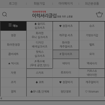
로그인
회원가입
마이페이지
최근본상품
♠ 솔리드
메뉴
♥ 정장셔츠
슈즈
실크셔츠
화려한
정장
캐주얼 셔츠
가방&지갑
무늬 실크셔츠
디자인
화려한
화려한정장
벨트
배색실크셔츠
캐주얼셔츠
핫픽스
콤비세트
# 망사셔츠
모자
실크셔츠
♬ 특수복
★ 턱시도
넥타이
액세서리
(무대.공연,댄스)
커프스&
루프타이
자켓
스카프
넥타이핀
조끼
♠ 코트
♥ 정장바지
캐주얼바지
점퍼
♣유니폼,단체복
원단정보
♡ Woman
ㅌ