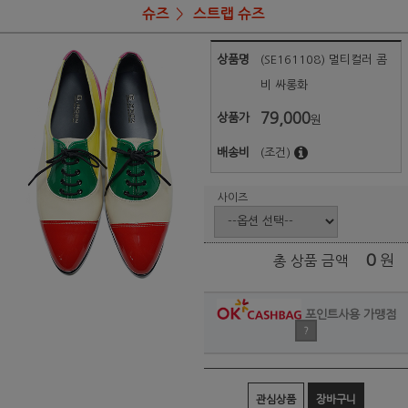
슈즈
스트랩 슈즈
상품명
(SE161108) 멀티컬러 콤
비 싸롱화
79,000
상품가
원
배송비
(조건)
사이즈
0
원
총 상품 금액
포인트사용 가맹점
?
관심상품
장바구니