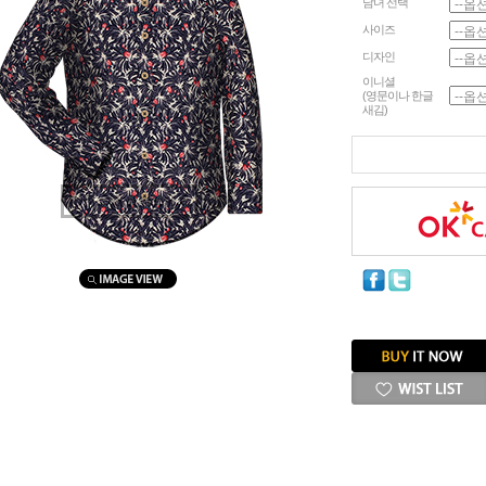
남녀 선택
사이즈
디자인
이니셜
(영문이나 한글
새김)
마우스를 올려보세요