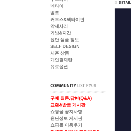
넥타이
벨트
커프스&넥타이핀
악세사리
가방&지갑
원단 샘플 정보
SELF DESIGN
시즌 상품
개인결재란
유료옵션
구매 질문.답변(Q&A)
교환&반품 게시판
쇼핑몰 공지사항
원단정보 게시판
쇼핑몰 이용후기