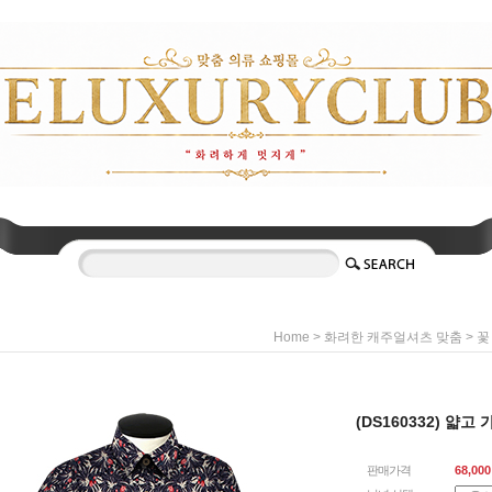
>
>
Home
화려한 캐주얼셔츠 맞춤
꽃
(DS160332) 얇
판매가격
68,000