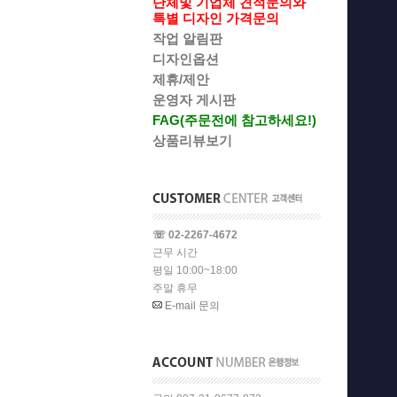
단체및 기업체 견적문의와
특별 디자인 가격문의
작업 알림판
디자인옵션
제휴/제안
운영자 게시판
FAG(주문전에 참고하세요!)
상품리뷰보기
☏ 02-2267-4672
근무 시간
평일 10:00~18:00
주말 휴무
E-mail 문의