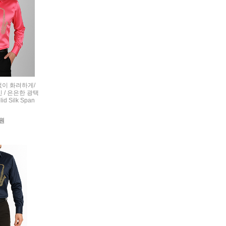
련없이 화려하게/
 / 은은한 광택
d Silk Span
0원