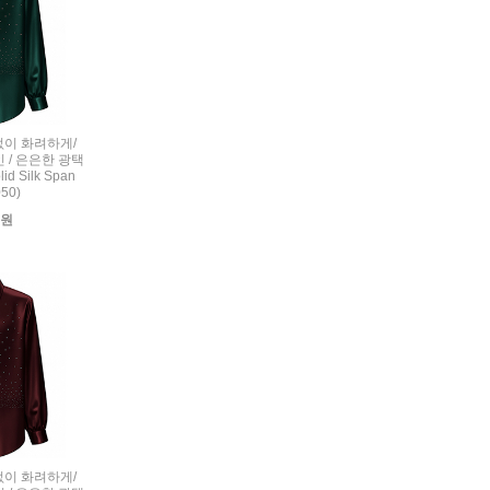
련없이 화려하게/
 / 은은한 광택
d Silk Span
050)
0원
련없이 화려하게/