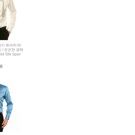
련없이 화려하게/
 / 은은한 광택
d Silk Span
0원