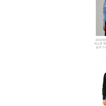
(DS25
색소폰 핫
실크 스판 