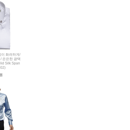
련없이 화려하게/
/ 은은한 광택
d Silk Span
002)
0원