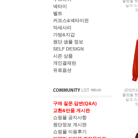
물방울 핫
실크 스판
넥타이
S
벨트
커프스&넥타이핀
악세사리
가방&지갑
원단 샘플 정보
SELF DESIGN
시즌 상품
개인결재란
유료옵션
(DS25
물방울 핫
실크 스판
구매 질문.답변(Q&A)
S
교환&반품 게시판
쇼핑몰 공지사항
원단정보 게시판
쇼핑몰 이용후기