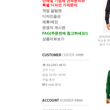
단체및 기업체 견적문의와
특별 디자인 가격문의
작업 알림판
디자인옵션
제휴/제안
운영자 게시판
FAG(주문전에 참고하세요!)
(DS25
상품리뷰보기
색소폰 핫
실크 스판 
☏ 02-2267-4672
근무 시간
평일 10:00~18:00
주말 휴무
E-mail 문의