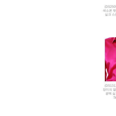
(DS25
색소폰 핫
실크 스판 
(DS13
장미의 열
광택 실크
S