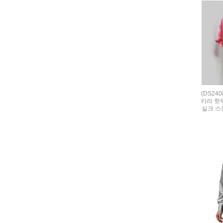
(DS24
카라 핫
실크 스판 