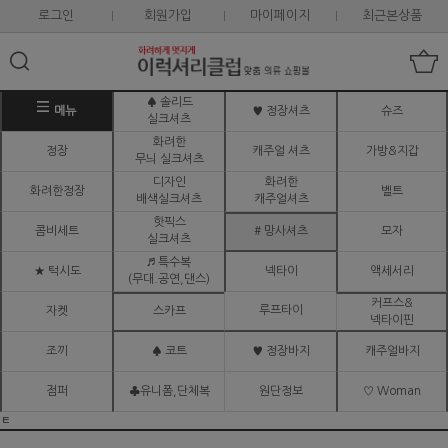
로그인
회원가입
마이페이지
최근본상품
♠ 솔리드
메뉴
♥ 정장셔츠
슈즈
실크셔츠
화려한
정장
캐주얼 셔츠
가방&지갑
무늬 실크셔츠
디자인
화려한
화려한정장
벨트
배색실크셔츠
캐주얼셔츠
핫픽스
콤비세트
# 망사셔츠
모자
실크셔츠
♬ 특수복
★ 턱시도
넥타이
액세서리
(무대.공연,댄스)
커프스&
루프타이
자켓
스카프
넥타이핀
조끼
♠ 코트
♥ 정장바지
캐주얼바지
점퍼
♣유니폼,단체복
원단정보
♡ Woman
ㅌ