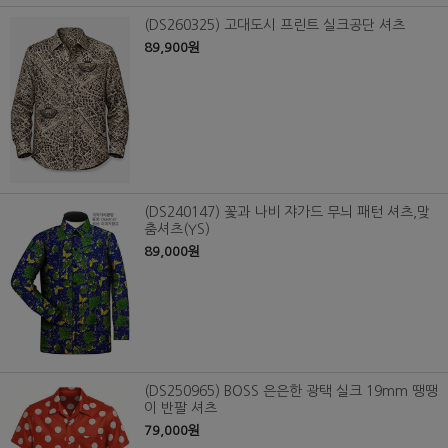
(DS260325) 고대도시 프린트 실크공단 셔츠
89,900원
(DS240147) 꽃과 나비 쟈가드 무늬 패턴 셔츠,맞
춤셔츠(YS)
89,000원
(DS250965) BOSS 은은한 광택 실크 19mm 땡땡
이 반팔 셔츠
79,000원