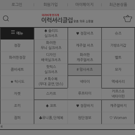
로그인
회원가입
마이페이지
최근본상품
♠ 솔리드
메뉴
♥ 정장셔츠
슈즈
실크셔츠
화려한
정장
캐주얼 셔츠
가방&지갑
무늬 실크셔츠
디자인
화려한
화려한정장
벨트
배색실크셔츠
캐주얼셔츠
핫픽스
콤비세트
# 망사셔츠
모자
실크셔츠
♬ 특수복
★ 턱시도
넥타이
액세서리
(무대.공연,댄스)
커프스&
루프타이
자켓
스카프
넥타이핀
조끼
♠ 코트
♥ 정장바지
캐주얼바지
점퍼
♣유니폼,단체복
원단정보
♡ Woman
ㅌ