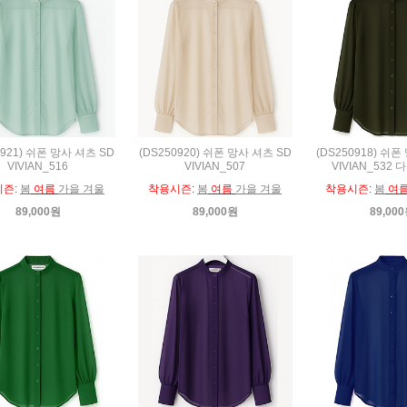
0921) 쉬폰 망사 셔츠 SD
(DS250920) 쉬폰 망사 셔츠 SD
(DS250918) 쉬폰
VIVIAN_516
VIVIAN_507
VIVIAN_532
시즌:
봄
여름
가을 겨울
착용시즌:
봄
여름
가을 겨울
착용시즌:
봄
여
89,000원
89,000원
89,00