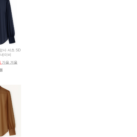
 망사 셔츠 SD
0 네이비
름
가을 겨울
0원