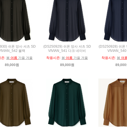
0930) 쉬폰 망사 셔츠 SD
(DS250929) 쉬폰 망사 셔츠 SD
(DS250928) 쉬폰
VIVIAN_542 블랙
VIVIAN_541 다크 네이비
VIVIAN_54
시즌:
봄
여름
가을 겨울
착용시즌:
봄
여름
가을 겨울
착용시즌:
봄
여
89,000원
89,000원
89,00