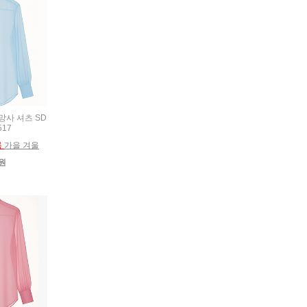
 망사 셔츠 SD
517
름
가을 겨울
0원