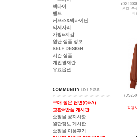
(DS260
넥타이
셔츠, 특
벨트
메
커프스&넥타이핀
악세사리
가방&지갑
원단 샘플 정보
SELF DESIGN
시즌 상품
개인결재란
유료옵션
(DS25
구매 질문.답변(Q&A)
착용
교환&반품 게시판
쇼핑몰 공지사항
원단정보 게시판
쇼핑몰 이용후기