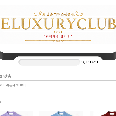
츠 맞춤
58) |
(45) |
쉬폰셔츠
3