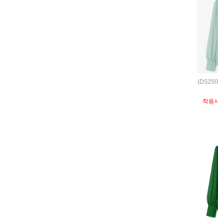
(DS25
착용