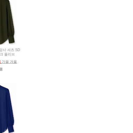
 망사 셔츠 SD
 다크 올리브
름
가을 겨울
0원