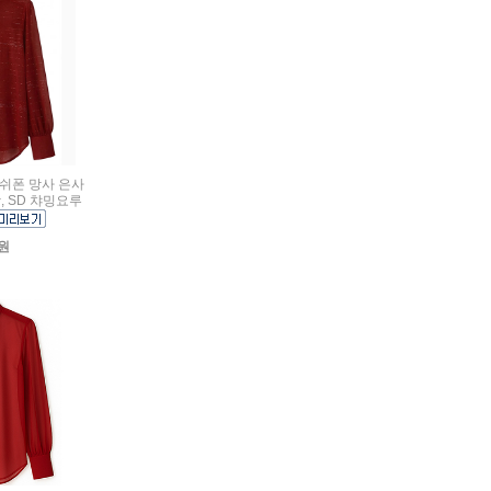
루 쉬폰 망사 은사
, SD 챠밍요루
0원