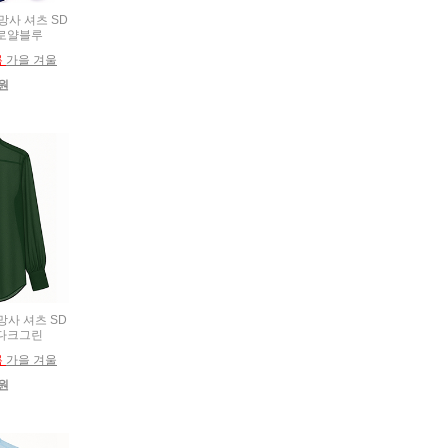
 망사 셔츠 SD
6 로얄블루
름
가을 겨울
0원
 망사 셔츠 SD
1 다크그린
름
가을 겨울
0원