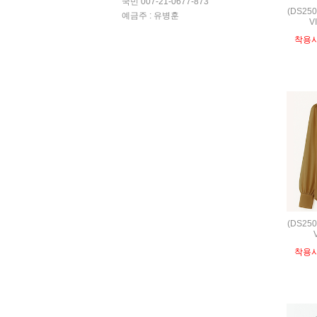
국민 007-21-0677-873
(DS25
예금주 : 유병훈
V
착용
(DS25
착용