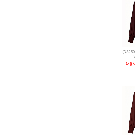
(DS25
착용