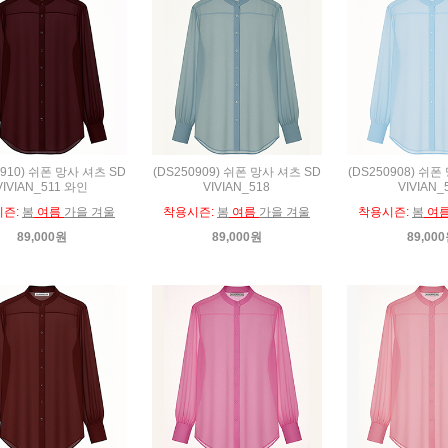
0910) 쉬폰 망사 셔츠 SD
(DS250909) 쉬폰 망사 셔츠 SD
(DS250908) 쉬폰
VIVIAN_511 와인
VIVIAN_518
VIVIAN_
시즌:
봄
여름
가을 겨울
착용시즌:
봄
여름
가을 겨울
착용시즌:
봄
여
89,000원
89,000원
89,00