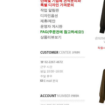
단체및 기업체 견적문의와
특별 디자인 가격문의
작업 알림판
디자인옵션
제휴/제안
운영자 게시판
FAG(주문전에 참고하세요!)
상품리뷰보기
(DS25
착용
☏ 02-2267-4672
근무 시간
평일 10:00~18:00
주말 휴무
E-mail 문의