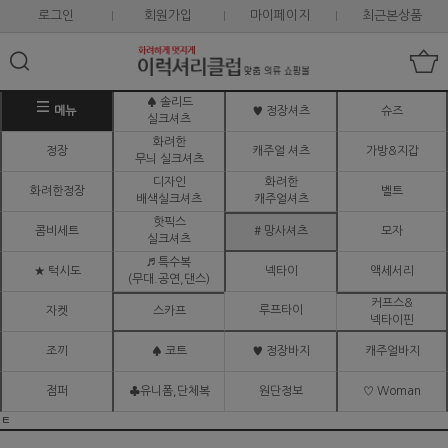
로그인
회원가입
마이페이지
최근본상품
♠ 솔리드
메뉴
♥ 정장셔츠
슈즈
실크셔츠
화려한
정장
캐주얼 셔츠
가방&지갑
무늬 실크셔츠
디자인
화려한
화려한정장
벨트
배색실크셔츠
캐주얼셔츠
핫픽스
콤비세트
# 망사셔츠
모자
실크셔츠
♬ 특수복
★ 턱시도
넥타이
액세서리
(무대.공연,댄스)
커프스&
루프타이
자켓
스카프
넥타이핀
조끼
♠ 코트
♥ 정장바지
캐주얼바지
점퍼
♣유니폼,단체복
원단정보
♡ Woman
ㅌ