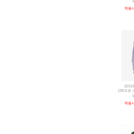
착용
(DS2
100프로
착용