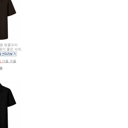
여름용 링클프리
풍이 좋은 셔츠,
름
가을 겨울
0원