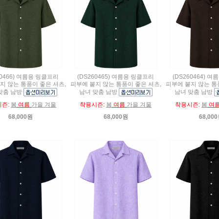
60466) 여름용 링클프리
(DS260465) 여름용 링클프리
(DS260464) 
지 않는 통풍이 좋은 셔츠,
피부에 붙지 않는 통풍이 좋은 셔츠,
피부에 붙지 않는 통
맞춤 남방
남녀 맞춤 남방
남녀 맞춤 남방
시즌:
봄
여름
가을 겨울
착용시즌:
봄
여름
가을 겨울
착용시즌:
봄
여
68,000원
68,000원
68,00