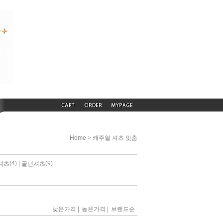
>
Home
캐주얼 셔츠 맞춤
(4) |
(9) |
셔츠
골덴셔츠
|
|
낮은가격
높은가격
브랜드순