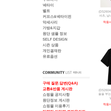
넥타이
벨트
(DS260
셔츠, 남
커프스&넥타이핀
악세사리
착용
가방&지갑
원단 샘플 정보
SELF DESIGN
시즌 상품
개인결재란
유료옵션
구매 질문.답변(Q&A)
교환&반품 게시판
(DS260
솔솔 부는
쇼핑몰 공지사항
원단정보 게시판
착용
쇼핑몰 이용후기