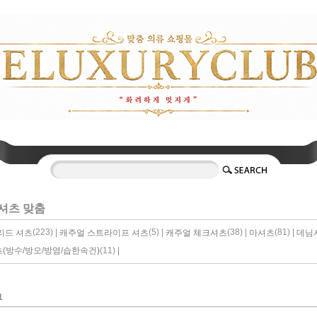
셔츠 맞춤
(223) |
(5) |
(38) |
(81) |
리드 셔츠
캐주얼 스트라이프 셔츠
캐주얼 체크셔츠
마셔츠
데님
(11) |
(방수/방오/방염/습한속건)
1