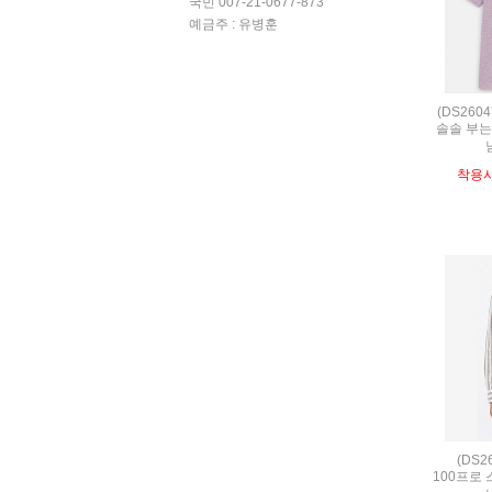
국민 007-21-0677-873
예금주 : 유병훈
(DS260
솔솔 부는
착용
(DS2
100프로