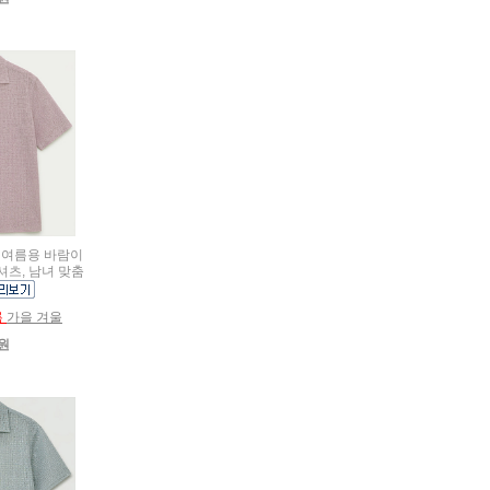
름용 여름용 바람이
셔츠, 남녀 맞춤
름
가을 겨울
0원