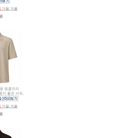
름
가을 겨울
0원
여름용 링클프리
풍이 좋은 셔츠,
름
가을 겨울
0원