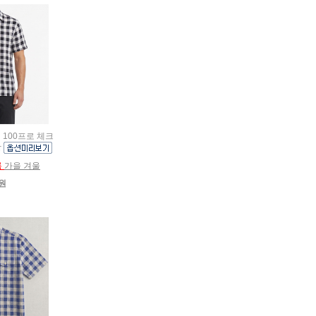
넨 100프로 체크
방
름
가을 겨울
0원