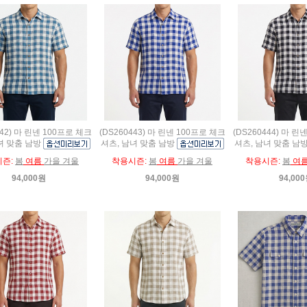
442) 마 린넨 100프로 체크
(DS260443) 마 린넨 100프로 체크
(DS260444) 마 린
녀 맞춤 남방
셔츠, 남녀 맞춤 남방
셔츠, 남녀 맞춤 남
시즌:
봄
여름
가을 겨울
착용시즌:
봄
여름
가을 겨울
착용시즌:
봄
여
94,000원
94,000원
94,00