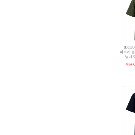
(DS2
피부에 붙
남녀 
착용