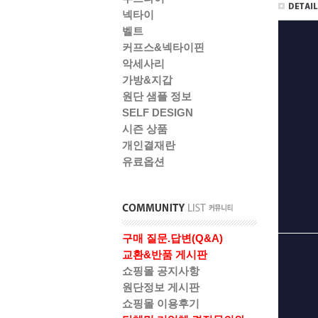
넥타이
벨트
커프스&넥타이핀
악세사리
가방&지갑
원단 샘플 정보
SELF DESIGN
시즌 상품
개인결재란
유료옵션
구매 질문.답변(Q&A)
교환&반품 게시판
쇼핑몰 공지사항
원단정보 게시판
쇼핑몰 이용후기