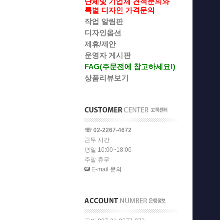
단체및 기업체 견적문의와
특별 디자인 가격문의
작업 알림판
디자인옵션
제휴/제안
운영자 게시판
FAG(주문전에 참고하세요!)
상품리뷰보기
☏ 02-2267-4672
근무 시간
평일 10:00~18:00
주말 휴무
E-mail 문의