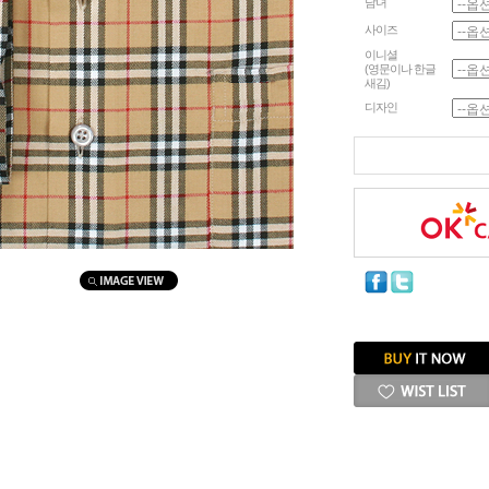
남녀
사이즈
이니셜
(영문이나 한글
새김)
디자인