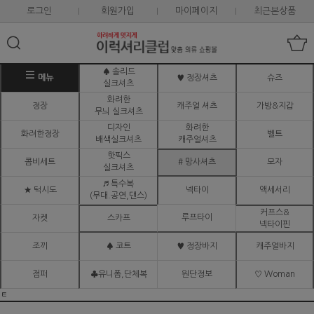
로그인
회원가입
마이페이지
최근본상품
♠ 솔리드
메뉴
♥ 정장셔츠
슈즈
실크셔츠
화려한
정장
캐주얼 셔츠
가방&지갑
무늬 실크셔츠
디자인
화려한
화려한정장
벨트
배색실크셔츠
캐주얼셔츠
핫픽스
콤비세트
# 망사셔츠
모자
실크셔츠
♬ 특수복
★ 턱시도
넥타이
액세서리
(무대.공연,댄스)
커프스&
루프타이
자켓
스카프
넥타이핀
조끼
♠ 코트
♥ 정장바지
캐주얼바지
점퍼
♣유니폼,단체복
원단정보
♡ Woman
ㅌ