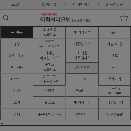
로그인
회원가입
마이페이지
최근본상품
♠ 솔리드
메뉴
♥ 정장셔츠
슈즈
실크셔츠
화려한
정장
캐주얼 셔츠
가방&지갑
무늬 실크셔츠
디자인
화려한
화려한정장
벨트
배색실크셔츠
캐주얼셔츠
핫픽스
콤비세트
# 망사셔츠
모자
실크셔츠
♬ 특수복
★ 턱시도
넥타이
액세서리
(무대.공연,댄스)
커프스&
루프타이
자켓
스카프
넥타이핀
조끼
♠ 코트
♥ 정장바지
캐주얼바지
점퍼
♣유니폼,단체복
원단정보
♡ Woman
ㅌ